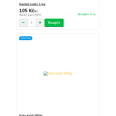
Kachní směs 1 kg
105 Kč
/
ks
Skladem 4 ks
94 Kč
bez DPH
Koupit
Novinka
Krky krůtí 650g