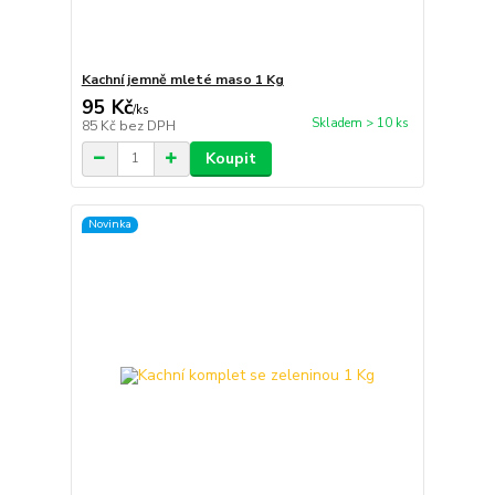
Kachní jemně mleté maso 1 Kg
95 Kč
/
ks
Skladem > 10 ks
85 Kč
bez DPH
Koupit
Novinka