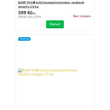
BARF Fitt® krůtí kompletní krmivo, mražené
dogety 2,5 kg
399 Kč
/
ks
Není skladem
356 Kč
bez DPH
Detail
Novinka