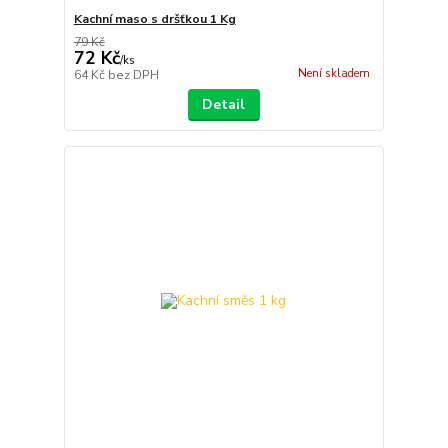
Kachní maso s dršťkou 1 Kg
79 Kč
72 Kč
/
ks
Není skladem
64 Kč
bez DPH
Detail