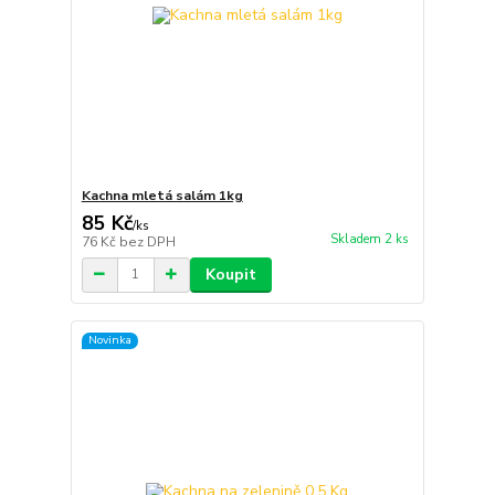
Kachna mletá salám 1kg
85 Kč
/
ks
Skladem 2 ks
76 Kč
bez DPH
Koupit
Novinka