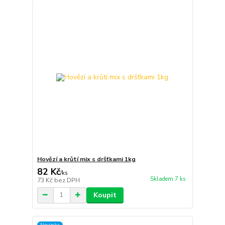
Hovězí a krůtí mix s dršťkami 1kg
82 Kč
/
ks
Skladem 7 ks
73 Kč
bez DPH
Koupit
Novinka