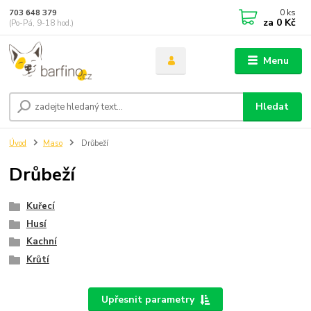
0
ks
703 648 379
za
0 Kč
(Po-Pá, 9-18 hod.)
Menu
Hledat
Úvod
Maso
Drůbeží
Drůbeží
Kuřecí
Husí
Kachní
Krůtí
Upřesnit parametry