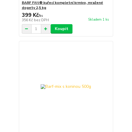
BARF Fitt® kuřecí kompletní krmivo, mražené
dogety 2,5 kg
399 Kč
/
ks
Skladem 1 ks
356 Kč
bez DPH
Koupit