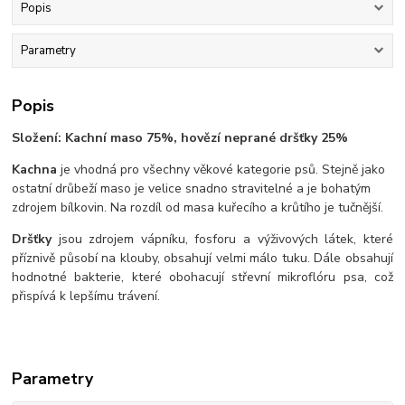
Popis
Parametry
Popis
Složení: Kachní maso 75%, hovězí neprané dršťky 25%
Kachna
je vhodná pro všechny věkové kategorie psů. Stejně jako
ostatní drůbeží maso je velice snadno stravitelné a je bohatým
zdrojem bílkovin. Na rozdíl od masa kuřecího a krůtího je tučnější.
Dršťky
jsou zdrojem vápníku, fosforu a výživových látek, které
příznivě působí na klouby, obsahují velmi málo tuku. Dále obsahují
hodnotné bakterie, které obohacují střevní mikroflóru psa, což
přispívá k lepšímu trávení.
Parametry