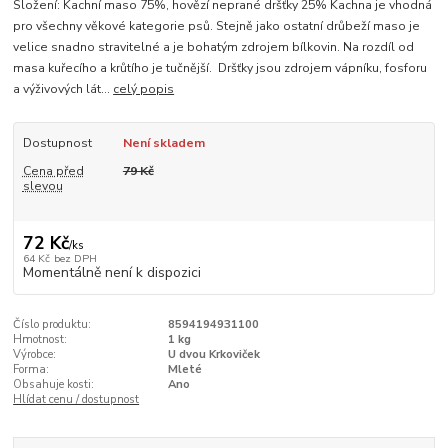
Složení: Kachní maso 75%, hovězí neprané dršťky 25% Kachna je vhodná
pro všechny věkové kategorie psů. Stejně jako ostatní drůbeží maso je
velice snadno stravitelné a je bohatým zdrojem bílkovin. Na rozdíl od
masa kuřecího a krůtího je tučnější. Dršťky jsou zdrojem vápníku, fosforu
a výživových lát...
celý popis
Dostupnost
Není skladem
Cena před
79 Kč
slevou
72 Kč
/
ks
64 Kč
bez DPH
Momentálně není k dispozici
Číslo produktu:
8594194931100
Hmotnost:
1 kg
Výrobce:
U dvou Krkoviček
Forma:
Mleté
Obsahuje kosti:
Ano
Hlídat cenu / dostupnost