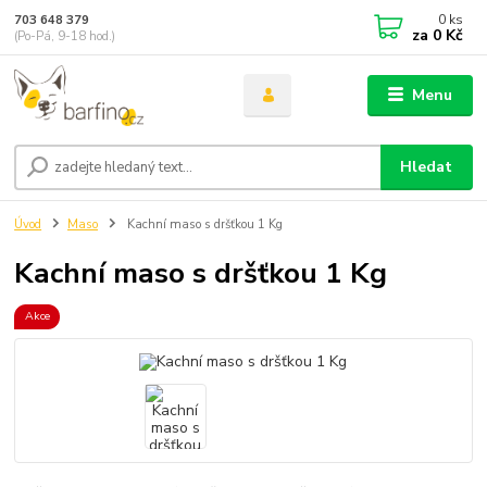
0
ks
703 648 379
za
0 Kč
(Po-Pá, 9-18 hod.)
Menu
Hledat
Úvod
Maso
Kachní maso s dršťkou 1 Kg
Kachní maso s dršťkou 1 Kg
Akce