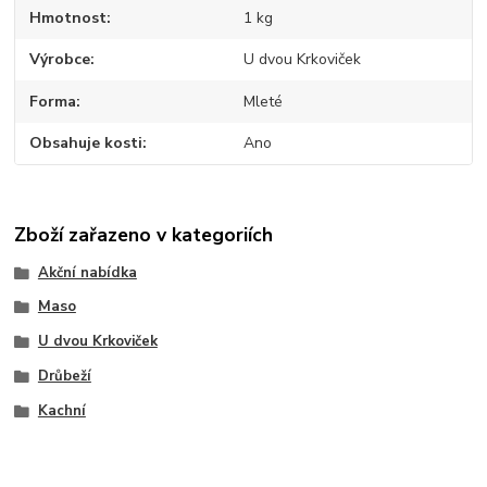
Hmotnost
1 kg
Výrobce
U dvou Krkoviček
Forma
Mleté
Obsahuje kosti
Ano
Zboží zařazeno v kategoriích
Akční nabídka
Maso
U dvou Krkoviček
Drůbeží
Kachní