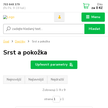
0
ks
703 648 379
za
0 Kč
(Po-Pá, 9-18 hod.)
Menu
Hledat
Úvod
Doplňky
Srst a pokožka
Srst a pokožka
Upřesnit parametry
Nejnovější
Nejlevnější
Nejdražší
Zobrazuji 1-9 z 9
strana
z 1