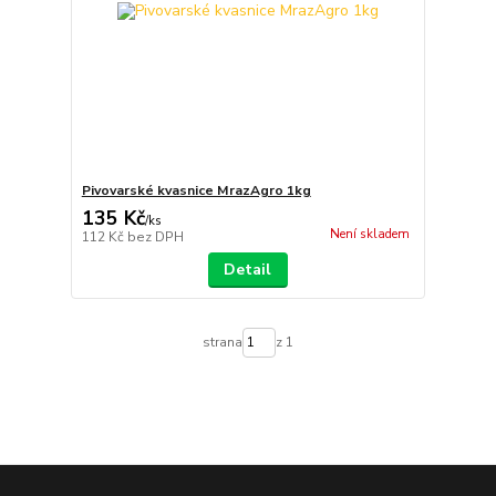
Pivovarské kvasnice MrazAgro 1kg
135 Kč
/
ks
Není skladem
112 Kč
bez DPH
Detail
strana
z 1