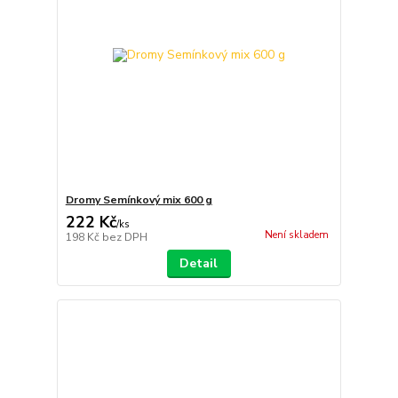
Dromy Semínkový mix 600 g
222 Kč
/
ks
Není skladem
198 Kč
bez DPH
Detail