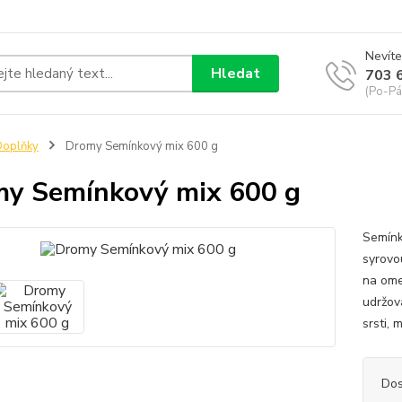
Nevíte
Hledat
703 
(Po-Pá
Doplňky
Dromy Semínkový mix 600 g
y Semínkový mix 600 g
Semínk
syrovo
na ome
udržov
srsti, 
Dos