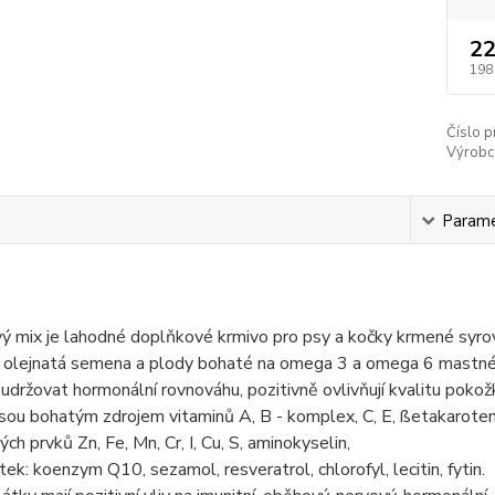
22
198
Číslo p
Výrobc
s
Param
 mix je lahodné doplňkové krmivo pro psy a kočky krmené syrov
 olejnatá semena a plody bohaté na omega 3 a omega 6 mastné 
udržovat hormonální rovnováhu, pozitivně ovlivňují kvalitu pokožky,
ou bohatým zdrojem vitaminů A, B - komplex, C, E, ßetakaroten, 
ch prvků Zn, Fe, Mn, Cr, I, Cu, S, aminokyselin,
átek: koenzym Q10, sezamol, resveratrol, chlorofyl, lecitin, fytin.