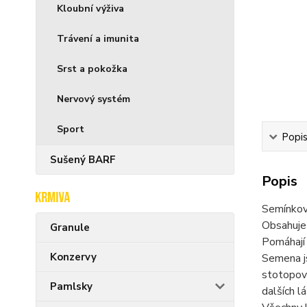
Kloubní výživa
Trávení a imunita
Srst a pokožka
Nervový systém
Sport
Popi
Sušený BARF
Popis
Semínkový
Obsahuje
Granule
Pomáhají 
Konzervy
Semena js
stotopový
Pamlsky
dalších l