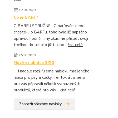
02.04.2020
Co je BARF?
O BARFU STRUČNĚ O barfování nebo
chcete-li o BARFu, toho bylo již napsáno
opravdu hodně. I my zkusíme přispět svoji
troškou do tohoto již tak bo...
číst celé
05.03.2020
Nově v nabídce 3/20
I nadále rozšiřujeme nabídku mraženého
masa pro psy a kočky. Tentokrát jsme si
pro vás připravili několik vymazlených
produktů, které pro vás ...
číst celé
Zobrazit všechny novinky