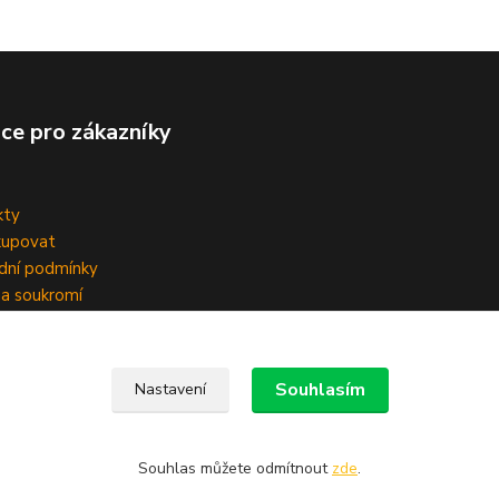
ce pro zákazníky
kty
kupovat
dní podmínky
a soukromí
Souhlasím
Nastavení
Souhlas můžete odmítnout
zde
.