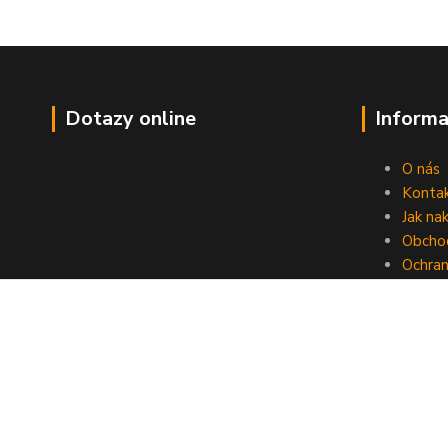
Dotazy online
Informa
O nás
Konta
Jak na
Obcho
Ochran