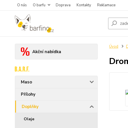
O nás
O barfu
Doprava
Kontakty
Reklamace
Úvod
Akční nabídka
Drom
Maso
Přílohy
Doplňky
Oleje