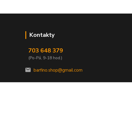
Kontakty
703 648 379
(Po-Pá, 9-18 hod.)
barfino.shop@gmail.com
Vytvořeno na
Eshop-rychle.cz