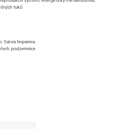
í, reprodukční systém, energetický metabolismus.
ěšných tuků
 Salvia hispanica,
ořech, podzemnice.