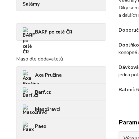
Všechny l
Salámy
Díky sem
a dalších
Doporuč
BARF po celé ČR
Doplňkov
konopné s
Maso dle dodavatelů
Dávkován
jedna pol
Axa Pružina
Balení:
6
Barf.cz
Masožravci
Param
Paex
Výrob