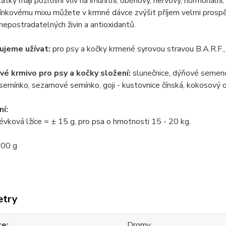
átky mají pozitivní vliv na imunitní, oběhový, nervový, hormonáln
ínkovému mixu můžete v krmné dávce zvýšit příjem velmi prosp
 nepostradatelných živin a antioxidantů.
ujeme užívat:
pro psy a kočky krmené syrovou stravou B.A.R.F.,
é krmivo pro psy a kočky složení:
slunečnice, dýňové semeno,
emínko, sezamové semínko, goji - kustovnice čínská, kokosový 
í:
évková lžíce = ± 15 g, pro psa o hmotnosti 15 - 20 kg.
00 g
etry
ce
Dromy