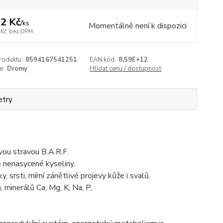
2 Kč
/
ks
Momentálně není k dispozici
 Kč
bez DPH
roduktu:
8594167541251
EAN kód:
8,59E+12
e:
Dromy
Hlídat cenu / dostupnost
etry
ou stravou B.A.R.F.
nenasycené kyseliny.
 srsti, mírní zánětlivé projevy kůže i svalů.
minerálů Ca, Mg, K, Na, P,