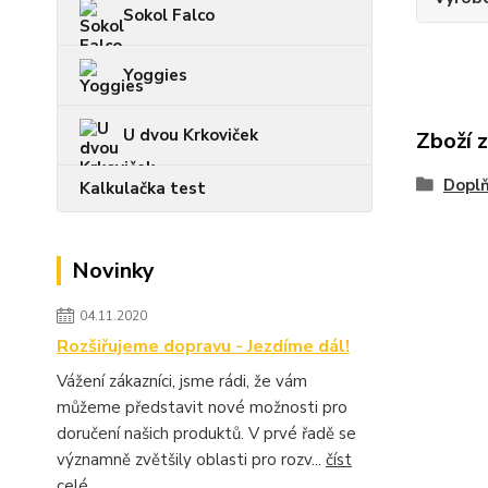
Sokol Falco
Yoggies
U dvou Krkoviček
Zboží 
Dopl
Kalkulačka test
Novinky
04.11.2020
Rozšiřujeme dopravu - Jezdíme dál!
Vážení zákazníci, jsme rádi, že vám
můžeme představit nové možnosti pro
doručení našich produktů. V prvé řadě se
významně zvětšily oblasti pro rozv...
číst
celé