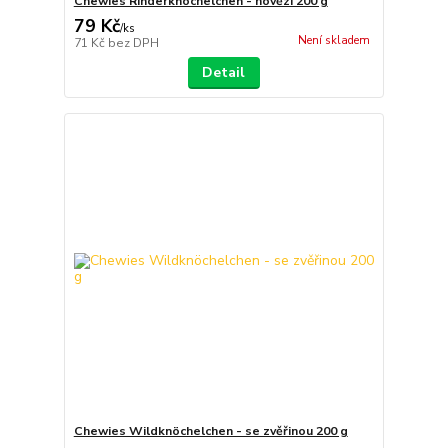
Chewies Rinderknöchelchen - hovězí 200 g
79 Kč
/
ks
Není skladem
71 Kč
bez DPH
Detail
Chewies Wildknöchelchen - se zvěřinou 200 g