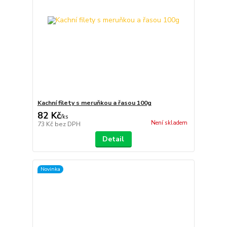
Kachní filety s meruňkou a řasou 100g
82 Kč
/
ks
Není skladem
73 Kč
bez DPH
Detail
Novinka