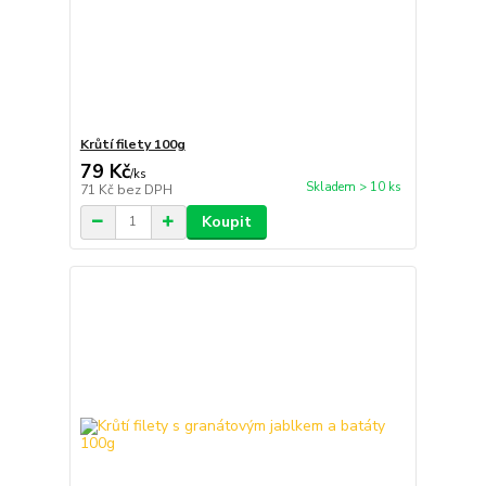
Krůtí filety 100g
79 Kč
/
ks
Skladem > 10 ks
71 Kč
bez DPH
Koupit