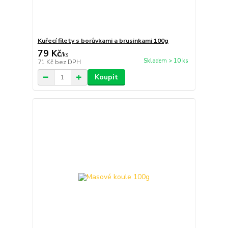
Kuřecí filety s borůvkami a brusinkami 100g
79 Kč
/
ks
Skladem > 10 ks
71 Kč
bez DPH
Koupit