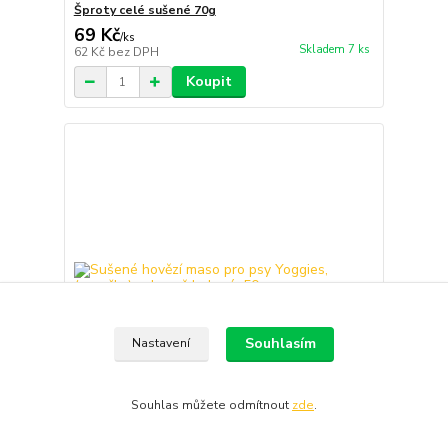
Šproty celé sušené 70g
69 Kč
/
ks
Skladem 7 ks
62 Kč
bez DPH
Koupit
Souhlasím
Nastavení
Souhlas můžete odmítnout
zde
.
Sušené hovězí maso pro psy Yoggies, (proužky)