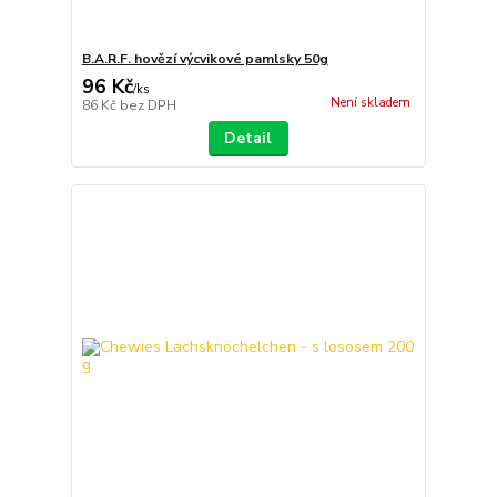
B.A.R.F. hovězí výcvikové pamlsky 50g
96 Kč
/
ks
Není skladem
86 Kč
bez DPH
Detail