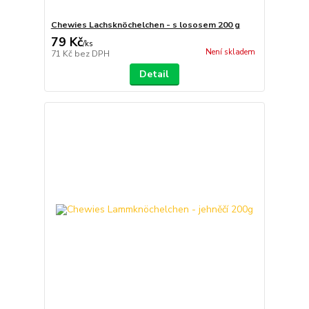
Chewies Lachsknöchelchen - s lososem 200 g
79 Kč
/
ks
Není skladem
71 Kč
bez DPH
Detail