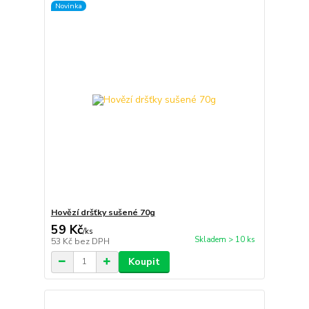
Novinka
Hovězí dršťky sušené 70g
59 Kč
/
ks
Skladem > 10 ks
53 Kč
bez DPH
Koupit