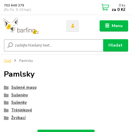
0
ks
703 648 379
za
0 Kč
(Po-Pá, 9-18 hod.)
Menu
Hledat
Úvod
Pamlsky
Pamlsky
Sušené maso
Sušeniny
Sušenky
Tréninkové
Žvýkací