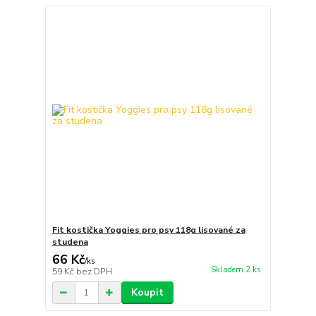
Fit kostička Yoggies pro psy 118g lisované za
studena
66 Kč
/
ks
Skladem 2 ks
59 Kč
bez DPH
Koupit