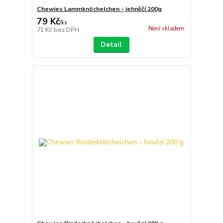
Chewies Lammknöchelchen - jehněčí 200g
79 Kč
/
ks
Není skladem
71 Kč
bez DPH
Detail