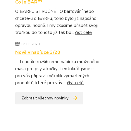
Co je BARF?
O BARFU STRUČNĚ O barfování nebo
chcete-li o BARFu, toho bylo již napsáno
opravdu hodně. I my zkusíme přispět svoji
troškou do tohoto již tak bo...
číst celé
05.03.2020
Nově v nabídce 3/20
I nadále rozšiřujeme nabídku mraženého
masa pro psy a kočky. Tentokrát jsme si
pro vás připravili několik vymazlených
produktů, které pro vás ...
číst celé
Zobrazit všechny novinky