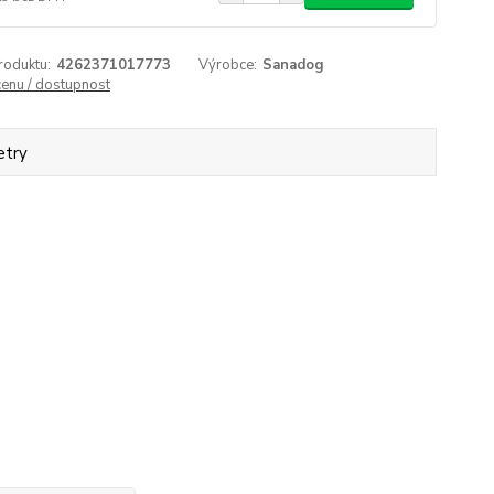
roduktu:
4262371017773
Výrobce:
Sanadog
cenu / dostupnost
etry