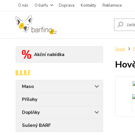
O nás
O barfu
Doprava
Kontakty
Reklamace
Úvod
Akční nabídka
Hově
Maso
Přílohy
Doplňky
Sušený BARF