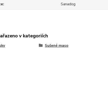
ce
Sanadog
zařazeno v kategoriích
sky
Sušené maso