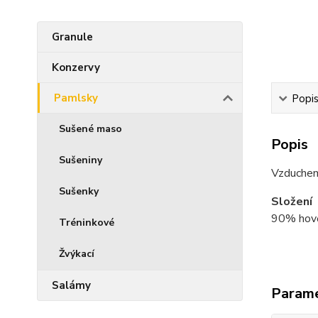
Granule
Konzervy
Pamlsky
Popi
Sušené maso
Popis
Sušeniny
Vzduchem
Sušenky
Složení
90% hověz
Tréninkové
Žvýkací
Salámy
Param