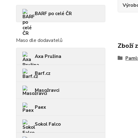
Výrob
BARF po celé ČR
Maso dle dodavatelů
Zboží 
Axa Pružina
Paml
Barf.cz
Masožravci
Paex
Sokol Falco