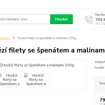
Nevíte
Hledat
703 
(Po-Pá
Pamlsky
Hovězí filety se špenátem a malinami 100g
zí filety se špenátem a malinam
Vzduch
hovězí
Dos
79
71 