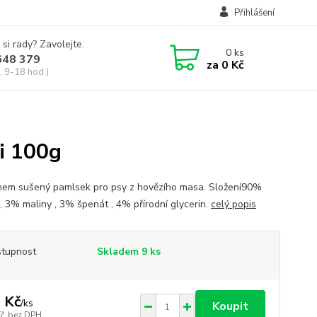
Přihlášení
 si rady? Zavolejte.
0
ks
648 379
za
0 Kč
, 9-18 hod.)
i 100g
em sušený pamlsek pro psy z hovězího masa. Složení90%
 , 3% maliny , 3% špenát , 4% přírodní glycerin.
celý popis
tupnost
Skladem 9 ks
 Kč
/
ks
Koupit
Kč
bez DPH