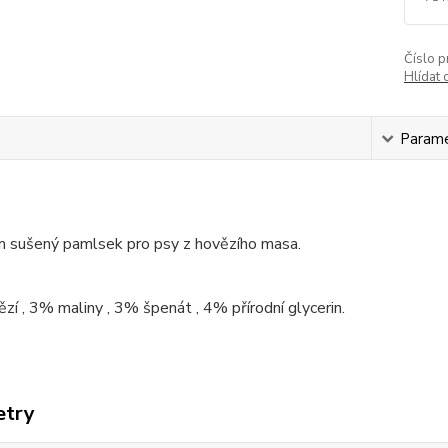
Číslo p
Hlídat 
s
Param
 sušený pamlsek pro psy z hovězího masa.
í , 3% maliny , 3% špenát , 4% přírodní glycerin.
etry