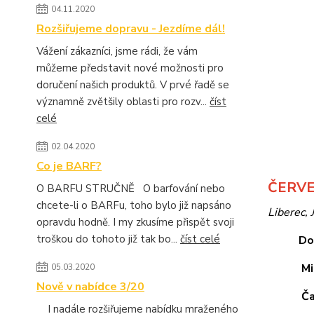
04.11.2020
Rozšiřujeme dopravu - Jezdíme dál!
Vážení zákazníci, jsme rádi, že vám
můžeme představit nové možnosti pro
doručení našich produktů. V prvé řadě se
významně zvětšily oblasti pro rozv...
číst
celé
02.04.2020
Co je BARF?
ČERV
O BARFU STRUČNĚ O barfování nebo
chcete-li o BARFu, toho bylo již napsáno
Liberec, 
opravdu hodně. I my zkusíme přispět svoji
troškou do tohoto již tak bo...
číst celé
Do
Mi
05.03.2020
Nově v nabídce 3/20
Ča
I nadále rozšiřujeme nabídku mraženého