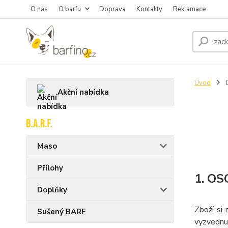
O nás
O barfu
Doprava
Kontakty
Reklamace
Úvod
Akční nabídka
Maso
Přílohy
1. O
Doplňky
Zboží si
Sušený BARF
vyzvednut