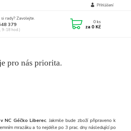
Přihlášení
 si rady? Zavolejte.
0
ks
648 379
za
0 Kč
, 9-18 hod.)
e pro nás priorita.
 v NC Géčko Liberec
. Jakmile bude zboží připraveno k
emním mrazáku a to nejdéle po 3 prac. dny následující po