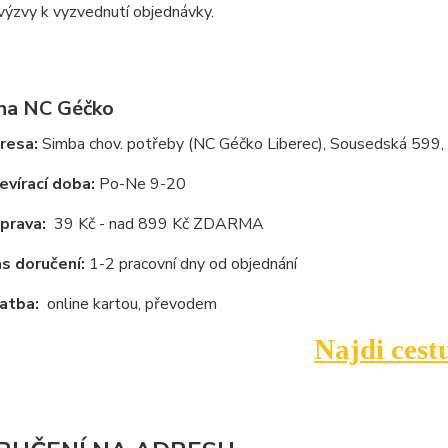
výzvy k vyzvednutí objednávky.
na NC Géčko
resa:
Simba chov. potřeby (NC Géčko Liberec), Sousedská 599, 
vírací doba:
Po-Ne 9-20
prava:
39 Kč - nad 899 Kč ZDARMA
s doručení:
1-2 pracovní dny od objednání
atba
:
online kartou, převodem
Najdi cest