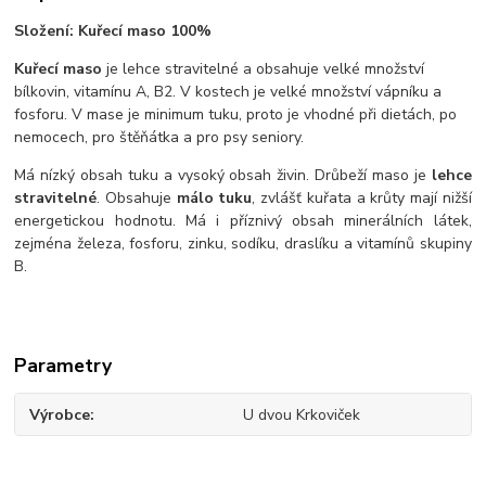
Složení: Kuřecí maso 100%
Kuřecí maso
je lehce stravitelné a obsahuje velké množství
bílkovin, vitamínu A, B2. V kostech je velké množství vápníku a
fosforu. V mase je minimum tuku, proto je vhodné při dietách, po
nemocech, pro štěňátka a pro psy seniory.
Má nízký obsah tuku a vysoký obsah živin. Drůbeží maso je
lehce
stravitelné
. Obsahuje
málo tuku
, zvlášť kuřata a krůty mají nižší
energetickou hodnotu. Má i příznivý obsah minerálních látek,
zejména železa, fosforu, zinku, sodíku, draslíku a vitamínů skupiny
B.
Parametry
Výrobce
U dvou Krkoviček