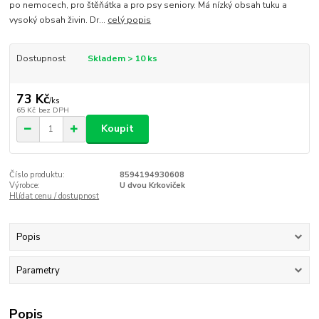
po nemocech, pro štěňátka a pro psy seniory. Má nízký obsah tuku a
vysoký obsah živin. Dr...
celý popis
Dostupnost
Skladem > 10 ks
73 Kč
/
ks
65 Kč
bez DPH
Koupit
Číslo produktu:
8594194930608
Výrobce:
U dvou Krkoviček
Hlídat cenu / dostupnost
Popis
Parametry
Popis