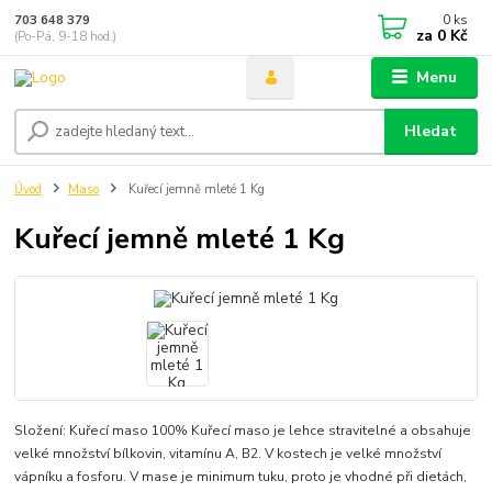
0
ks
703 648 379
za
0 Kč
(Po-Pá, 9-18 hod.)
Menu
Hledat
Úvod
Maso
Kuřecí jemně mleté 1 Kg
Kuřecí jemně mleté 1 Kg
Složení: Kuřecí maso 100% Kuřecí maso je lehce stravitelné a obsahuje
velké množství bílkovin, vitamínu A, B2. V kostech je velké množství
vápníku a fosforu. V mase je minimum tuku, proto je vhodné při dietách,