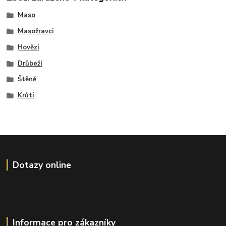
Maso
Masožravci
Hovězí
Drůbeží
Štěně
Krůtí
Dotazy online
Informace pro zákazníky