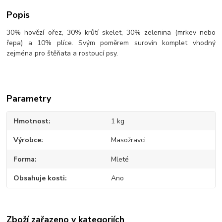
Popis
30% hovězí ořez, 30% krůtí skelet, 30% zelenina (mrkev nebo
řepa) a 10% plíce. Svým poměrem surovin komplet vhodný
zejména pro štěňata a rostoucí psy.
Parametry
Hmotnost
1 kg
Výrobce
Masožravci
Forma
Mleté
Obsahuje kosti
Ano
Zboží zařazeno v kategoriích