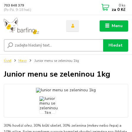
0
ks
703 648 379
za
0 Kč
(Po-Pá, 9-18 hod.)
Menu
Hledat
Úvod
Maso
Junior menu se zeleninou 1kg
Junior menu se zeleninou 1kg
30% hovězí ořez, 30% krůtí skelet, 30% zelenina (mrkev nebo řepa) a
10% plíce. Svým poměrem surovin komplet vhodný zejména pro štěňata