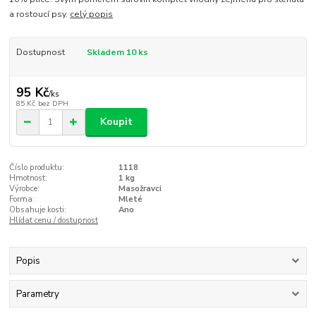
a rostoucí psy.
celý popis
Dostupnost
Skladem 10 ks
95 Kč
/
ks
85 Kč
bez DPH
Koupit
Číslo produktu:
1118
Hmotnost:
1 kg
Výrobce:
Masožravci
Forma:
Mleté
Obsahuje kosti:
Ano
Hlídat cenu / dostupnost
Popis
Parametry