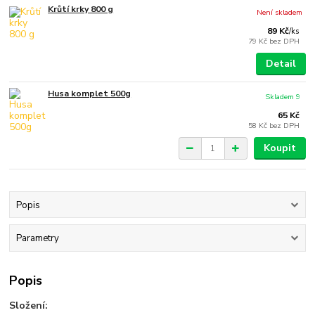
Krůtí krky 800 g
Není skladem
89 Kč
/
ks
79 Kč
bez DPH
Detail
Husa komplet 500g
Skladem 9
65 Kč
58 Kč
bez DPH
Koupit
Popis
Parametry
Popis
Složení: