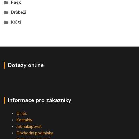
Paex
Drůbeží
Krůtí
Dotazy online
Informace pro zákazníky
O nás
Kontakty
Jak nakupovat
Obchodní podmínky