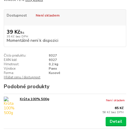
Dostupnost
Není skladem
39 Kč
/
ks
35 Kč
bez DPH
Momentálně není k dispozici
Číslo produktu:
9327
EAN kód:
9327
Hmotnost:
0,2 kg
Výrobce:
Paex
Forma:
Kusové
Hlídat cenu / dostupnost
Podobné produkty
Krůta 100% 500g
Není skladem
65 Kč
58 Kč
bez DPH
Detail