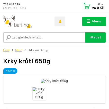
0
ks
703 648 379
za
0 Kč
(Po-Pá, 9-18 hod.)
Menu
Hledat
Úvod
Maso
Krky krůtí 650g
Krky krůtí 650g
Novinka