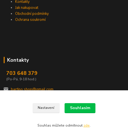
Kontakty
Jak nakupovat
Obchodní podmínky
Ochrana soukromí
Kontakty
703 648 379
(Po-Pá, 9-18 hod.)
barfino.shop@gmail.com
Souhlasím
Nastavení
Souhlas můžete odmítnout
zde
.