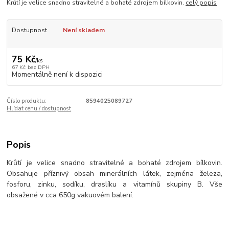
Krůtí je velice snadno stravitelné a bohaté zdrojem bílkovin.
celý popis
Dostupnost
Není skladem
75 Kč
/
ks
67 Kč
bez DPH
Momentálně není k dispozici
Číslo produktu:
8594025089727
Hlídat cenu / dostupnost
Popis
Krůtí je velice snadno stravitelné a bohaté zdrojem bílkovin.
Obsahuje příznivý obsah minerálních látek, zejména železa,
fosforu, zinku, sodíku, draslíku a vitamínů skupiny B. Vše
obsažené v cca 650g vakuovém balení.