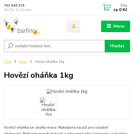
0
ks
703 648 379
za
0 Kč
(Po-Pá, 9-18 hod.)
Menu
Hledat
Úvod
Maso
Hovězí oháňka 1kg
Hovězí oháňka 1kg
Hovězí oháňka se zbytky masa. Nakrájená na půl pro snadné
dávkování. Náhrada masitých kostí a přirozený zdroj kolagenu a elastinu.