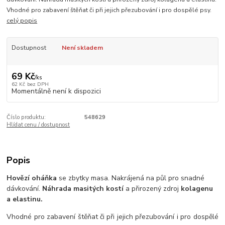
Vhodné pro zabavení štěňat či při jejich přezubování i pro dospělé psy.
celý popis
Dostupnost
Není skladem
69 Kč
/
ks
62 Kč
bez DPH
Momentálně není k dispozici
Číslo produktu:
548629
Hlídat cenu / dostupnost
Popis
Hovězí oháňka
se zbytky masa. Nakrájená na půl pro snadné
dávkování.
Náhrada masitých kostí
a přirozený zdroj
kolagenu
a elastinu.
Vhodné pro zabavení štěňat či při jejich přezubování i pro dospělé