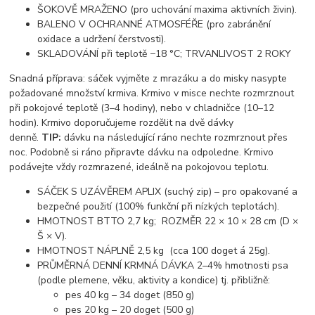
ŠOKOVĚ MRAŽENO (pro uchování maxima aktivních živin).
BALENO V OCHRANNÉ ATMOSFÉŘE (pro zabránění
oxidace a udržení čerstvosti).
SKLADOVÁNÍ při teplotě −18 °C; TRVANLIVOST 2 ROKY
Snadná příprava: sáček vyjměte z mrazáku a do misky nasypte
požadované množství krmiva. Krmivo v misce nechte rozmrznout
při pokojové teplotě (3–4 hodiny), nebo v chladničce (10–12
hodin). Krmivo doporučujeme rozdělit na dvě dávky
denně.
TIP:
dávku na následující ráno nechte rozmrznout přes
noc. Podobně si ráno připravte dávku na odpoledne. Krmivo
podávejte vždy rozmrazené, ideálně na pokojovou teplotu.
SÁČEK S UZÁVĚREM APLIX (suchý zip) – pro opakované a
bezpečné použití (100% funkční při nízkých teplotách).
HMOTNOST BTTO 2,7 kg; ROZMĚR 22 × 10 × 28 cm (D ×
Š × V).
HMOTNOST NÁPLNĚ 2,5 kg (cca 100 doget á 25g).
PRŮMĚRNÁ DENNÍ KRMNÁ DÁVKA 2–4% hmotnosti psa
(podle plemene, věku, aktivity a kondice) tj. přibližně:
pes 40 kg – 34 doget (850 g)
pes 20 kg – 20 doget (500 g)