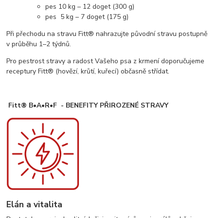
pes 10 kg – 12 doget (300 g)
pes 5 kg – 7 doget (175 g)
Při přechodu na stravu Fitt® nahrazujte původní stravu postupně
v průběhu 1–2 týdnů.
Pro pestrost stravy a radost Vašeho psa z krmení doporučujeme
receptury Fitt® (hovězí, krůtí, kuřecí) občasně střídat.
Fitt® B•A•R•F - BENEFITY PŘIROZENÉ STRAVY
Elán a vitalita