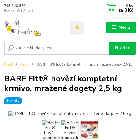
0
ks
703 648 379
za
0 Kč
(Po-Pá, 9-18 hod.)
Menu
Hledat
Úvod
Maso
BARF Fitt® hovězí kompletní krmivo, mražené dogety 2,5 kg
BARF Fitt® hovězí kompletní
krmivo, mražené dogety 2,5 kg
Novinka