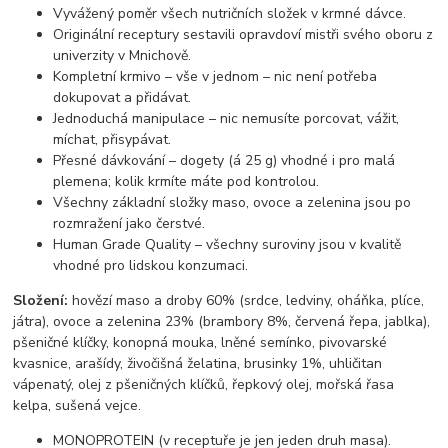
Vyvážený poměr všech nutričních složek v krmné dávce.
Originální receptury sestavili opravdoví mistři svého oboru z
univerzity v Mnichově.
Kompletní krmivo – vše v jednom – nic není potřeba
dokupovat a přidávat.
Jednoduchá manipulace – nic nemusíte porcovat, vážit,
míchat, přisypávat.
Přesné dávkování – dogety (á 25 g) vhodné i pro malá
plemena; kolik krmíte máte pod kontrolou.
Všechny základní složky maso, ovoce a zelenina jsou po
rozmražení jako čerstvé.
Human Grade Quality – všechny suroviny jsou v kvalitě
vhodné pro lidskou konzumaci.
Složení:
hovězí maso a droby 60% (srdce, ledviny, oháňka, plíce,
játra), ovoce a zelenina 23% (brambory 8%, červená řepa, jablka),
pšeničné klíčky, konopná mouka, lněné semínko, pivovarské
kvasnice, arašídy, živočišná želatina, brusinky 1%, uhličitan
vápenatý, olej z pšeničných klíčků, řepkový olej, mořská řasa
kelpa, sušená vejce.
MONOPROTEIN (v receptuře je jen jeden druh masa).