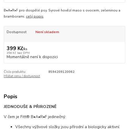
B•A•R•F pro dospělé psy. Syrové hovězí maso s ovocem, zeleninou a
bramborami.
celý popis
Dostupnost
Není skladem
399 Kč
/
ks
356 Kč
bez DPH
Momentálně není k dispozici
Číslo produktu:
8594209120062
Hlídat cenu / dostupnost
Popis
JEDNODUŠE & PŘIROZENĚ
V čem je Fitt® B•A•R•F jedinečný:
Všechny výživové složky jsou přírodní a biologicky aktivní.