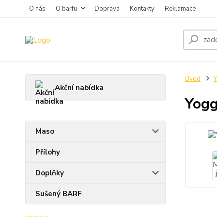
O nás
O barfu
Doprava
Kontakty
Reklamace
Úvod
Y
Akční nabídka
Yogg
Maso
Přílohy
Doplňky
Sušený BARF