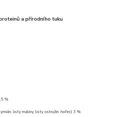
proteinů a přírodního tuku
4,5 %
mián, listy maliny, listy ostružin, hořec) 3 %