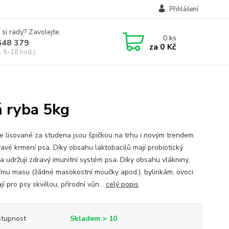
Přihlášení
 si rady? Zavolejte.
0
ks
648 379
za
0 Kč
, 9-18 hod.)
 ryba 5kg
e lisované za studena jsou špičkou na trhu i novým trendem
ravé krmení psa. Díky obsahu laktobacilů mají probiotický
a udržují zdravý imunitní systém psa. Díky obsahu vlákniny,
nímu masu (žádné masokostní moučky apod.), bylinkám, ovoci
jí pro psy skvělou, přírodní vůn...
celý popis
tupnost
Skladem > 10