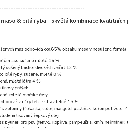
-------------------------------------------------
 maso & bílá ryba - skvělá kombinace kvalitních 
ušených mas odpovídá cca.85% obsahu masa v nesušené formě)
něčí maso sušené mleté 15 %
tý sušený bachor divokých zvířat 12 %
o bílé ryby, sušené, mleté 8 %
ená, mletá játra 4 %
atinový prášek
ené, mleté mořské řasy
mborové vločky lehce stravitelné 15 %
s zeleniny (čekanka, celer, mangold, pastiňák, kořen petržele) 
studena lisovaný řepkový olej
s bylinek pro psy (fenykl, kopřiva, pampeliška, kmín, heřmánek, ty