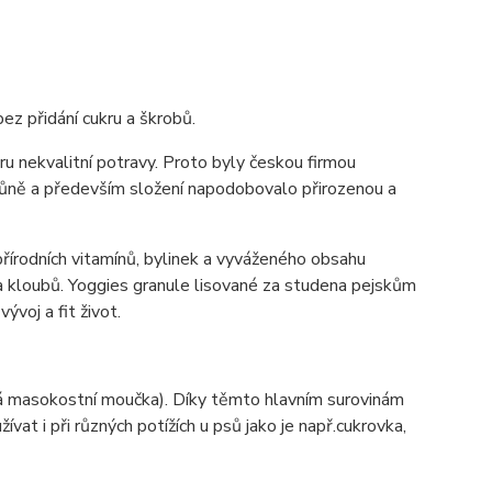
ez přidání cukru a škrobů.
u nekvalitní potravy. Proto byly českou firmou
, vůně a především složení napodobovalo přirozenou a
 přírodních vitamínů, bylinek a vyváženého obsahu
 a kloubů. Yoggies granule lisované za studena pejskům
ývoj a fit život.
ádná masokostní moučka). Díky těmto hlavním surovinám
vat i při různých potížích u psů jako je např.cukrovka,