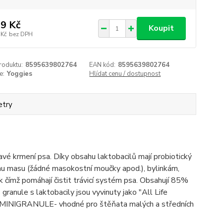
9 Kč
Koupit
 Kč
bez DPH
roduktu:
8595639802764
EAN kód:
8595639802764
e:
Yoggies
Hlídat cenu / dostupnost
etry
vé krmení psa. Díky obsahu laktobacilů mají probiotický
nímu masu (žádné masokostní moučky apod.), bylinkám,
nek čímž pomáhají čistit trávicí systém psa. Obsahují 85%
granule s laktobacily jsou vyvinuty jako "All Life
 MINIGRANULE- vhodné pro štěňata malých a středních