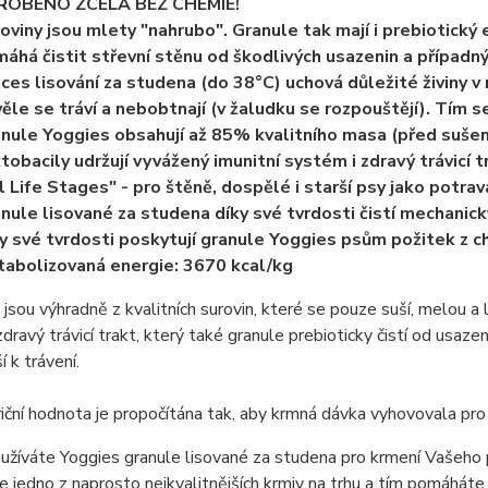
ROBENO ZCELA BEZ CHEMIE!
oviny jsou mlety "nahrubo". Granule tak mají i prebiotický 
áhá čistit střevní stěnu od škodlivých usazenin a případný
ces lisování za studena (do 38°C) uchová důležité živiny 
ěle se tráví a nebobtnají (v žaludku se rozpouštějí). Tím se
nule Yoggies obsahují až 85% kvalitního masa (před sušení
tobacily udržují vyvážený imunitní systém i zdravý trávicí 
l Life Stages" - pro štěně, dospělé i starší psy jako potra
nule lisované za studena díky své tvrdosti čistí mechanic
y své tvrdosti poskytují granule Yoggies psům požitek z c
abolizovaná energie: 3670 kcal/kg
jsou výhradně z kvalitních surovin, které se pouze suší, melou a li
 zdravý trávicí trakt, který také granule prebioticky čistí od usaz
í k trávení.
triční hodnota je propočítána tak, aby krmná dávka vyhovovala pro
žíváte Yoggies granule lisované za studena pro krmení Vašeho psa
 jedno z naprosto nejkvalitnějších krmiv na trhu a tím pomáhát