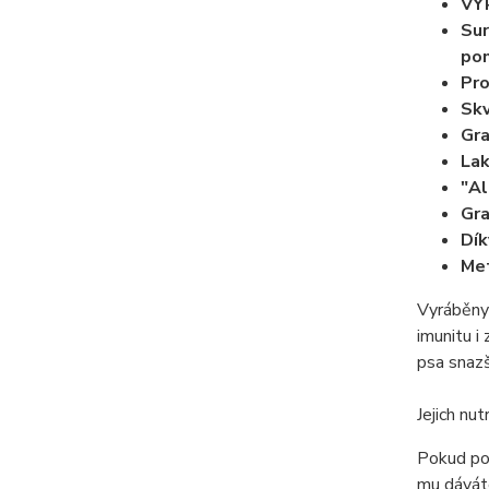
VY
Sur
pom
Pro
Skv
Gra
Lak
"Al
Gra
Dík
Met
Vyráběny 
imunitu i
psa snazš
Jejich nu
Pokud pou
mu dáváte