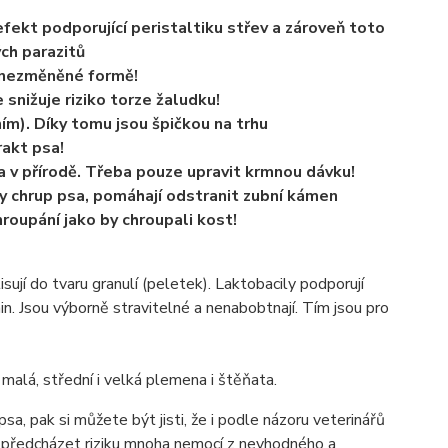
efekt podporující peristaltiku střev a zároveň toto
ch parazitů
v nezměněné formě!
 snižuje riziko torze žaludku!
m). Díky tomu jsou špičkou na trhu
trakt psa!
va v přírodě. Třeba pouze upravit krmnou dávku!
ky chrup psa, pomáhají odstranit zubní kámen
hroupání jako by chroupali kost!
sují do tvaru granulí (peletek). Laktobacily podporují
enin. Jsou výborně stravitelné a nenabobtnají. Tím jsou pro
 malá, střední i velká plemena i štěňata.
, pak si můžete být jisti, že i podle názoru veterinářů
e předcházet riziku mnoha nemocí z nevhodného a