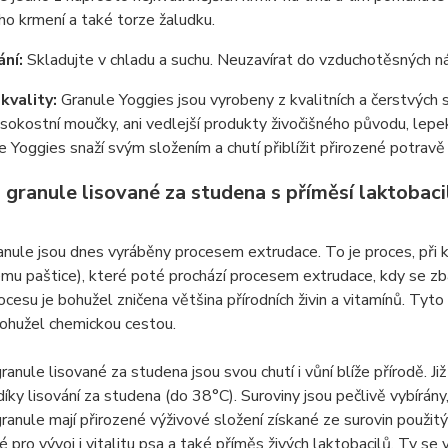
o krmení a také torze žaludku.
ní:
Skladujte v chladu a suchu. Neuzavírat do vzduchotěsných n
kvality:
Granule Yoggies jsou vyrobeny z kvalitních a čerstvých su
okostní moučky, ani vedlejší produkty živočišného původu, lepe
e Yoggies snaží svým složením a chutí přiblížit přirozené potravě
 granule lisované za studena s příměsí laktobaci
nule jsou dnes vyráběny procesem extrudace. To je proces, při k
u paštice), které poté prochází procesem extrudace, kdy se zba
cesu je bohužel zničena většina přírodních živin a vitamínů. Tyt
bohužel chemickou cestou.
ranule lisované za studena jsou svou chutí i vůní blíže přírodě. Již
íky lisování za studena (do 38°C). Suroviny jsou pečlivě vybírány,
ranule mají přirozené výživové složení získané ze surovin použitý
 pro vývoj i vitalitu psa a také příměs živých laktobacilů. Ty se v