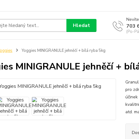
Nevíte
Hledat
703 
(Po-Pá
oggies
Yoggies MINIGRANULE jehněčí + bílá ryba 5kg
ies MINIGRANULE jehněčí + bílá
Granul
pro zd
účinek 
kvalit
atd. ma
Dos