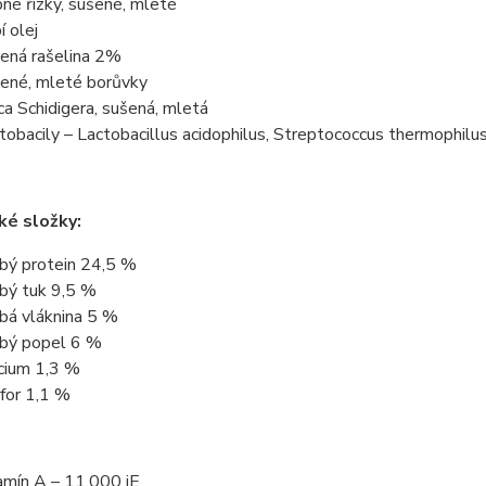
né řízky, sušené, mleté
í olej
ená rašelina 2%
ené, mleté borůvky
ca Schidigera, sušená, mletá
tobacily – Lactobacillus acidophilus, Streptococcus thermophilus.
ké složky:
bý protein 24,5 %
bý tuk 9,5 %
bá vláknina 5 %
bý popel 6 %
cium 1,3 %
for 1,1 %
amín A – 11.000 iE