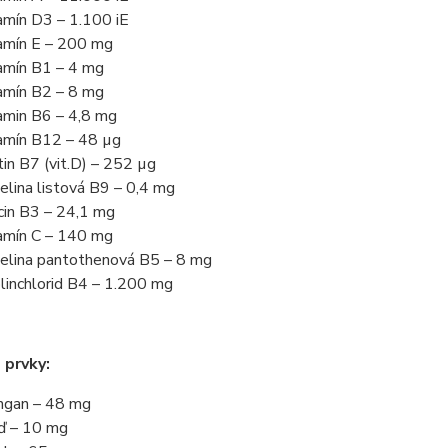
amín D3 – 1.100 iE
amín E – 200 mg
amín B1 – 4 mg
amín B2 – 8 mg
amin B6 – 4,8 mg
amín B12 – 48 µg
tin B7 (vit.D) – 252 µg
elina listová B9 – 0,4 mg
cin B3 – 24,1 mg
amín C – 140 mg
elina pantothenová B5 – 8 mg
linchlorid B4 – 1.200 mg
 prvky:
gan – 48 mg
 – 10 mg