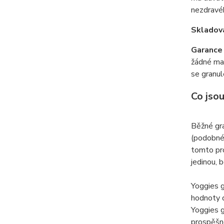
nezdravéh
Skladová
Garance 
žádné mas
se granul
Co jsou
Běžné gra
(podobném
tomto pro
jedinou, 
Yoggies g
hodnoty d
Yoggies g
prospěšné