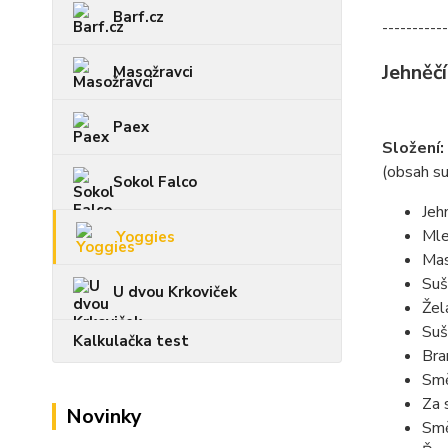
Barf.cz
-----------
Jehněčí
Masožravci
Paex
Složení:
(obsah s
Sokol Falco
Jeh
Mle
Yoggies
Mas
Suš
U dvou Krkoviček
Žel
Suš
Kalkulačka test
Bra
Smě
Za 
Novinky
Smě