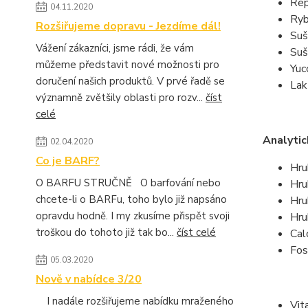
Řep
04.11.2020
Ryb
Rozšiřujeme dopravu - Jezdíme dál!
Suš
Vážení zákazníci, jsme rádi, že vám
Suš
můžeme představit nové možnosti pro
Yuc
doručení našich produktů. V prvé řadě se
Lak
významně zvětšily oblasti pro rozv...
číst
celé
Analytic
02.04.2020
Co je BARF?
Hru
O BARFU STRUČNĚ O barfování nebo
Hru
chcete-li o BARFu, toho bylo již napsáno
Hru
opravdu hodně. I my zkusíme přispět svoji
Hru
troškou do tohoto již tak bo...
číst celé
Cal
Fos
05.03.2020
Nově v nabídce 3/20
I nadále rozšiřujeme nabídku mraženého
Vit