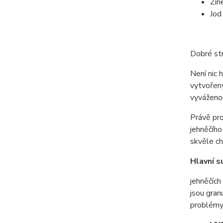
Zin
Jod
Dobré str
Není nic 
vytvořeny
vyváženou
Právě pro
jehněčího
skvěle ch
Hlavní s
jehněčích
jsou gran
problémy 