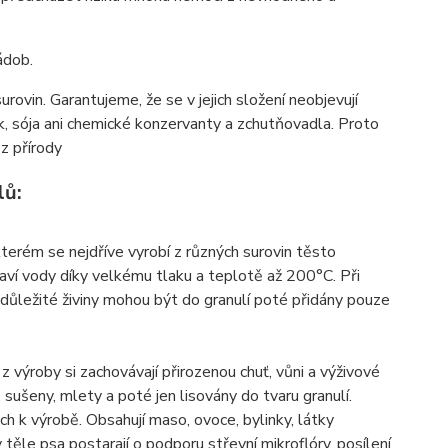
ádob.
rovin. Garantujeme, že se v jejich složení neobjevují
k, sója ani chemické konzervanty a zchutňovadla. Proto
 z přírody
lů:
terém se nejdříve vyrobí z různých surovin těsto
ví vody díky velkému tlaku a teplotě až 200°C. Při
o důležité živiny mohou být do granulí poté přidány pouze
 z výroby si zachovávají přirozenou chuť, vůni a výživové
 sušeny, mlety a poté jen lisovány do tvaru granulí.
ch k výrobě. Obsahují maso, ovoce, bylinky, látky
 těle psa postarají o podporu střevní mikroflóry, posílení