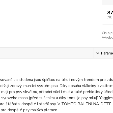
87
785
Číslo p
Výrobc
s
Param
isované za studena jsou špičkou na trhu i novým trendem pro zdra
udržují zdravý imunitní systém psa. Díky obsahu vlákniny, kvalit
. mají pro psy skvělou, přírodní vůni i chuť a také prebiotický úči
o syrového masa (před sušením) a díky tomu je psy milují. Yoggies 
pro štěňata, dospělé i starší psy. V TOMTO BALENÍ NAJDETE
 pro dospělé psy malých plemen.