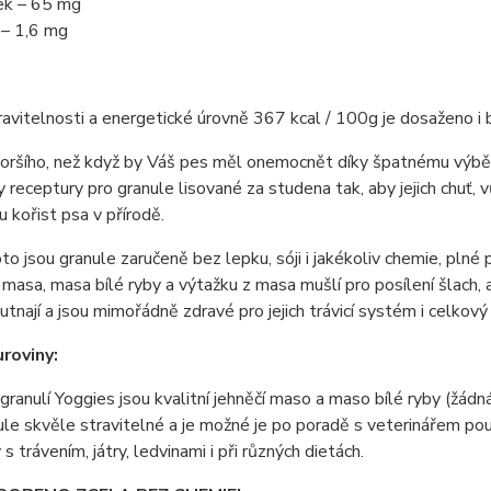
ek – 65 mg
 – 1,6 mg
avitelnosti a energetické úrovně 367 kcal / 100g je dosaženo i b
horšího, než když by Váš pes měl onemocnět díky špatnému výběr
 receptury pro granule lisované za studena tak, aby jejich chuť
 kořist psa v přírodě.
to jsou granule zaručeně bez lepku, sóji i jakékoliv chemie, plné
 masa, masa bílé ryby a výtažku z masa mušlí pro posílení šlach,
utnají a jsou mimořádně zdravé pro jejich trávicí systém i celkový v
uroviny:
 granulí Yoggies jsou kvalitní jehněčí maso a maso bílé ryby (ž
ule skvěle stravitelné a je možné je po poradě s veterinářem použí
s trávením, játry, ledvinami i při různých dietách.