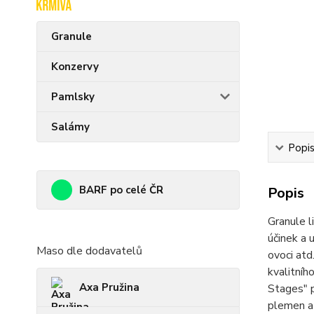
Granule
Konzervy
Pamlsky
Salámy
Popi
BARF po celé ČR
Popis
Granule l
účinek a 
Maso dle dodavatelů
ovoci atd
kvalitníh
Axa Pružina
Stages" 
plemen a