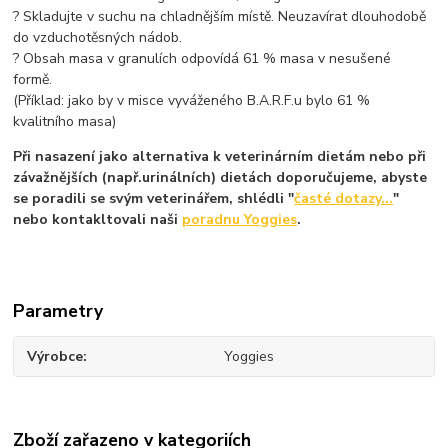
? Skladujte v suchu na chladnějším místě. Neuzavírat dlouhodobě
do vzduchotěsných nádob.
? Obsah masa v granulích odpovídá 61 % masa v nesušené
formě.
(Příklad: jako by v misce vyváženého B.A.R.F.u bylo 61 %
kvalitního masa)
Při nasazení jako alternativa k veterinárním dietám nebo při
závažnějších (např.urinálních) dietách doporučujeme, abyste
se poradili se svým veterinářem, shlédli "
časté dotazy...
"
nebo kontakltovali naši
poradnu Yoggies
.
Parametry
Výrobce
Yoggies
Zboží zařazeno v kategoriích