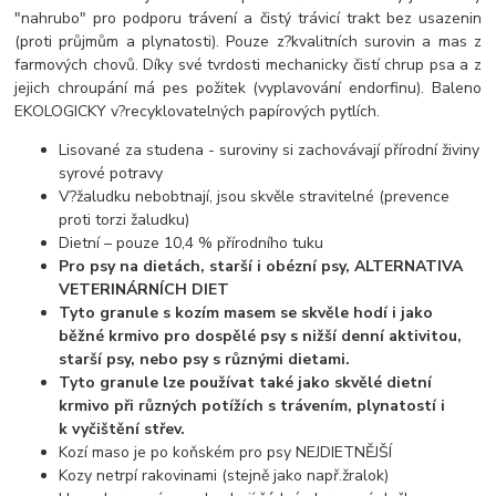
"nahrubo" pro podporu trávení a čistý trávicí trakt bez usazenin
(proti průjmům a plynatosti). Pouze z?kvalitních surovin a mas z
farmových chovů. Díky své tvrdosti mechanicky čistí chrup psa a z
jejich chroupání má pes požitek (vyplavování endorfinu). Baleno
EKOLOGICKY v?recyklovatelných papírových pytlích.
Lisované za studena - suroviny si zachovávají přírodní živiny
syrové potravy
V?žaludku nebobtnají, jsou skvěle stravitelné (prevence
proti torzi žaludku)
Dietní – pouze 10,4 % přírodního tuku
Pro psy na dietách, starší i obézní psy, ALTERNATIVA
VETERINÁRNÍCH DIET
Tyto granule s kozím masem se skvěle hodí i jako
běžné krmivo pro dospělé psy s nižší denní aktivitou,
starší psy, nebo psy s různými dietami.
Tyto granule lze používat také jako skvělé dietní
krmivo při různých potížích s trávením, plynatostí i
k vyčištění střev.
Kozí maso je po koňském pro psy NEJDIETNĚJŠÍ
Kozy netrpí rakovinami (stejně jako např.žralok)