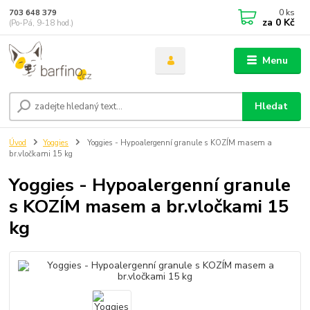
0
ks
703 648 379
za
0 Kč
(Po-Pá, 9-18 hod.)
Menu
Hledat
Úvod
Yoggies
Yoggies - Hypoalergenní granule s KOZÍM masem a
br.vločkami 15 kg
Yoggies - Hypoalergenní granule
s KOZÍM masem a br.vločkami 15
kg