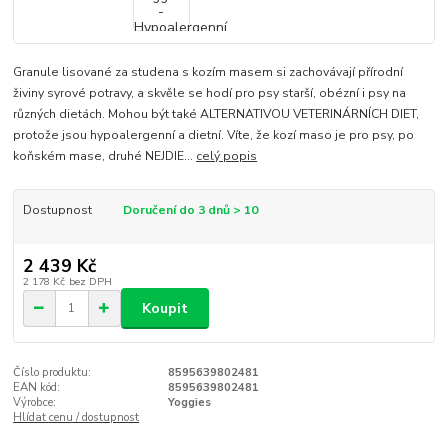
Granule lisované za studena s kozím masem si zachovávají přírodní
živiny syrové potravy, a skvěle se hodí pro psy starší, obézní i psy na
různých dietách. Mohou být také ALTERNATIVOU VETERINÁRNÍCH DIET,
protože jsou hypoalergenní a dietní. Víte, že kozí maso je pro psy, po
koňském mase, druhé NEJDIE...
celý popis
Dostupnost
Doručení do 3 dnů > 10
2 439 Kč
2 178 Kč
bez DPH
Koupit
Číslo produktu:
8595639802481
EAN kód:
8595639802481
Výrobce:
Yoggies
Hlídat cenu / dostupnost