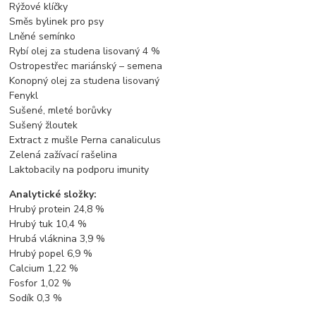
Rýžové klíčky
Směs bylinek pro psy
Lněné semínko
Rybí olej za studena lisovaný 4 %
Ostropestřec mariánský – semena
Konopný olej za studena lisovaný
Fenykl
Sušené, mleté borůvky
Sušený žloutek
Extract z mušle Perna canaliculus
Zelená zažívací rašelina
Laktobacily na podporu imunity
Analytické složky:
Hrubý protein 24,8 %
Hrubý tuk 10,4 %
Hrubá vláknina 3,9 %
Hrubý popel 6,9 %
Calcium 1,22 %
Fosfor 1,02 %
Sodík 0,3 %