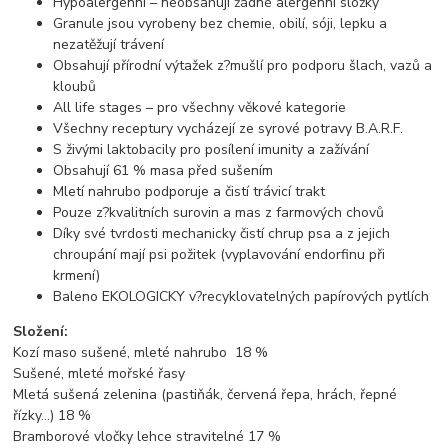
Hypoalergenní – neobsahují žádné alergenní složky
Granule jsou vyrobeny bez chemie, obilí, sóji, lepku a
nezatěžují trávení
Obsahují přírodní výtažek z?mušlí pro podporu šlach, vazů a
kloubů
All life stages – pro všechny věkové kategorie
Všechny receptury vycházejí ze syrové potravy B.A.R.F.
S živými laktobacily pro posílení imunity a zažívání
Obsahují 61 % masa před sušením
Mletí nahrubo podporuje a čistí trávicí trakt
Pouze z?kvalitních surovin a mas z farmových chovů
Díky své tvrdosti mechanicky čistí chrup psa a z jejich
chroupání mají psi požitek (vyplavování endorfinu při
krmení)
Baleno EKOLOGICKY v?recyklovatelných papírových pytlích
Složení:
Kozí maso sušené, mleté nahrubo 18 %
Sušené, mleté mořské řasy
Mletá sušená zelenina (pastiňák, červená řepa, hrách, řepné
řízky…) 18 %
Bramborové vločky lehce stravitelné 17 %