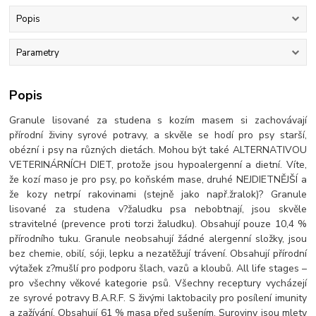
Popis
Parametry
Popis
Granule lisované za studena s kozím masem si zachovávají
přírodní živiny syrové potravy, a skvěle se hodí pro psy starší,
obézní i psy na různých dietách. Mohou být také ALTERNATIVOU
VETERINÁRNÍCH DIET, protože jsou hypoalergenní a dietní. Víte,
že kozí maso je pro psy, po koňském mase, druhé NEJDIETNĚJŠÍ a
že kozy netrpí rakovinami (stejně jako např.žralok)? Granule
lisované za studena v?žaludku psa nebobtnají, jsou skvěle
stravitelné (prevence proti torzi žaludku). Obsahují pouze 10,4 %
přírodního tuku. Granule neobsahují žádné alergenní složky, jsou
bez chemie, obilí, sóji, lepku a nezatěžují trávení. Obsahují přírodní
výtažek z?mušlí pro podporu šlach, vazů a kloubů. All life stages –
pro všechny věkové kategorie psů. Všechny receptury vycházejí
ze syrové potravy B.A.R.F. S živými laktobacily pro posílení imunity
a zažívání. Obsahují 61 % masa před sušením. Suroviny jsou mlety