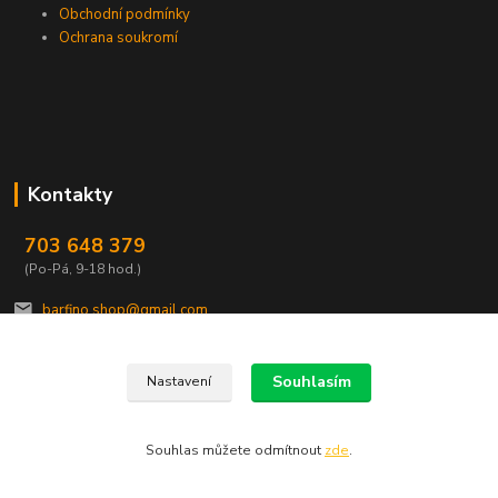
Obchodní podmínky
Ochrana soukromí
Kontakty
703 648 379
(Po-Pá, 9-18 hod.)
barfino.shop@gmail.com
Souhlasím
Nastavení
Souhlas můžete odmítnout
zde
.
Vytvořeno na
Eshop-rychle.cz