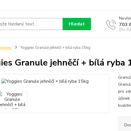
Nevíte
Hledat
703 
(Po-Pá
oggies
Yoggies Granule jehněčí + bílá ryba 15kg
ies Granule jehněčí + bílá ryba
Granul
Granul
pro zd
účinek 
kvalit
Dos