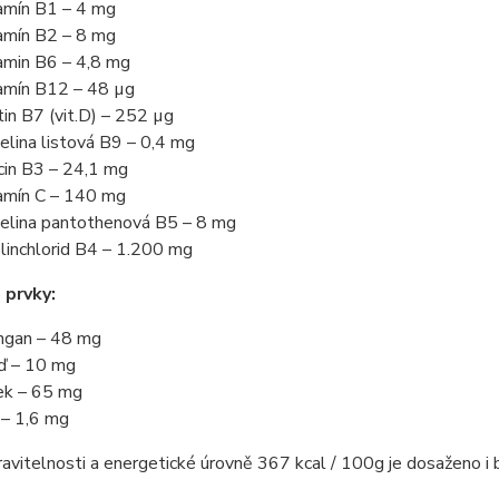
amín B1 – 4 mg
amín B2 – 8 mg
amin B6 – 4,8 mg
amín B12 – 48 µg
tin B7 (vit.D) – 252 µg
elina listová B9 – 0,4 mg
cin B3 – 24,1 mg
amín C – 140 mg
elina pantothenová B5 – 8 mg
linchlorid B4 – 1.200 mg
 prvky:
gan – 48 mg
 – 10 mg
ek – 65 mg
 – 1,6 mg
avitelnosti a energetické úrovně 367 kcal / 100g je dosaženo i b