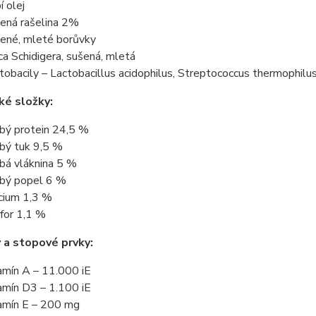
í olej
ená rašelina 2%
ené, mleté borůvky
ca Schidigera, sušená, mletá
tobacily – Lactobacillus acidophilus, Streptococcus thermophilus.
ké složky:
bý protein 24,5 %
bý tuk 9,5 %
bá vláknina 5 %
bý popel 6 %
cium 1,3 %
for 1,1 %
 a stopové prvky:
amín A – 11.000 iE
amín D3 – 1.100 iE
amín E – 200 mg