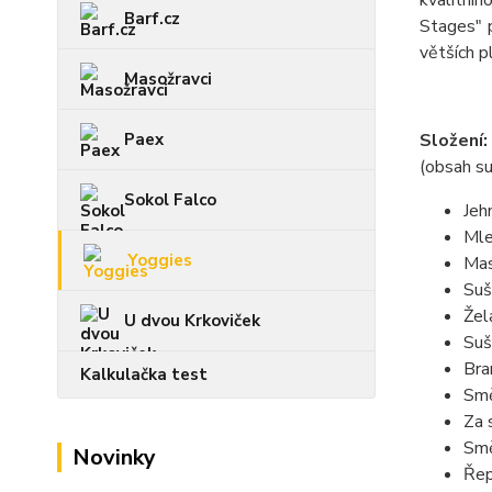
kvalitníh
Barf.cz
Stages" 
větších p
Masožravci
Složení:
Paex
(obsah s
Sokol Falco
Jeh
Mle
Yoggies
Mas
Suš
Žel
U dvou Krkoviček
Suš
Bra
Kalkulačka test
Smě
Za 
Smě
Novinky
Řep