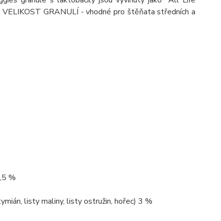
gies granule s laktobacily jsou vyvinuty jako "All Life
Á VELIKOST GRANULÍ - vhodné pro štěňata středních a
4,5 %
mián, listy maliny, listy ostružin, hořec) 3 %