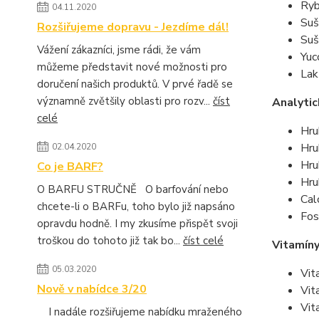
Ryb
04.11.2020
Suš
Rozšiřujeme dopravu - Jezdíme dál!
Suš
Vážení zákazníci, jsme rádi, že vám
Yuc
můžeme představit nové možnosti pro
Lak
doručení našich produktů. V prvé řadě se
významně zvětšily oblasti pro rozv...
číst
Analytic
celé
Hru
Hru
02.04.2020
Hru
Co je BARF?
Hru
O BARFU STRUČNĚ O barfování nebo
Cal
chcete-li o BARFu, toho bylo již napsáno
Fos
opravdu hodně. I my zkusíme přispět svoji
troškou do tohoto již tak bo...
číst celé
Vitamíny
05.03.2020
Vit
Nově v nabídce 3/20
Vit
Vit
I nadále rozšiřujeme nabídku mraženého