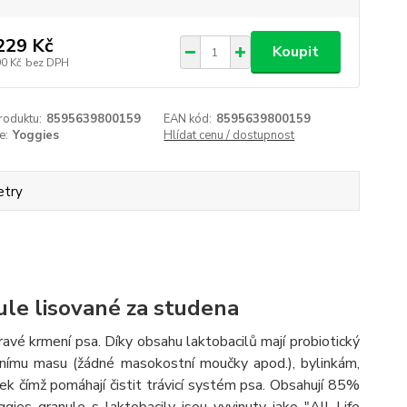
229 Kč
Koupit
90 Kč
bez DPH
roduktu:
8595639800159
EAN kód:
8595639800159
e:
Yoggies
Hlídat cenu / dostupnost
etry
le lisované za studena
avé krmení psa. Díky obsahu laktobacilů mají probiotický
litnímu masu (žádné masokostní moučky apod.), bylinkám,
inek čímž pomáhají čistit trávicí systém psa. Obsahují 85%