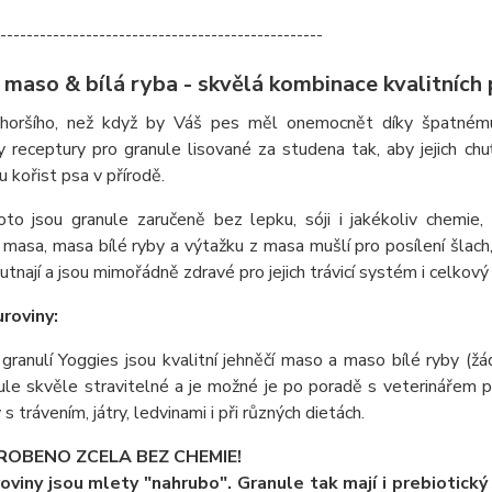
-------------------------------------------------
 maso & bílá ryba - skvělá kombinace kvalitních 
 horšího, než když by Váš pes měl onemocnět díky špatnému 
y receptury pro granule lisované za studena tak, aby jejich ch
 kořist psa v přírodě.
oto jsou granule zaručeně bez lepku, sóji i jakékoliv chemie,
 masa, masa bílé ryby a výtažku z masa mušlí pro posílení šlac
utnají a jsou mimořádně zdravé pro jejich trávicí systém i celkový v
uroviny:
 granulí Yoggies jsou kvalitní jehněčí maso a maso bílé ryby 
ule skvěle stravitelné a je možné je po poradě s veterinářem pou
s trávením, játry, ledvinami i při různých dietách.
ROBENO ZCELA BEZ CHEMIE!
oviny jsou mlety "nahrubo". Granule tak mají i prebiotický