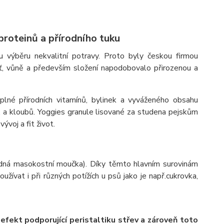
proteinů a přírodního tuku
výběru nekvalitní potravy. Proto byly českou firmou
uť, vůně a především složení napodobovalo přirozenou a
 plné přírodních vitamínů, bylinek a vyváženého obsahu
h, a kloubů. Yoggies granule lisované za studena pejskům
ývoj a fit život.
(žádná masokostní moučka). Díky těmto hlavním surovinám
žívat i při různých potížích u psů jako je např.cukrovka,
 efekt podporující peristaltiku střev a zároveň toto