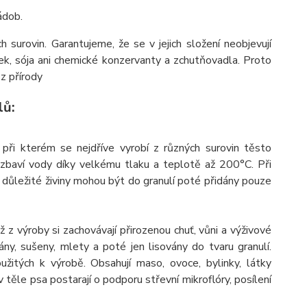
ádob.
 surovin. Garantujeme, že se v jejich složení neobjevují
ek, sója ani chemické konzervanty a zchutňovadla. Proto
 z přírody
lů:
při kterém se nejdříve vyrobí z různých surovin těsto
zbaví vody díky velkému tlaku a teplotě až 200°C. Při
o důležité živiny mohou být do granulí poté přidány pouze
iž z výroby si zachovávají přirozenou chuť, vůni a výživové
ány, sušeny, mlety a poté jen lisovány do tvaru granulí.
užitých k výrobě. Obsahují maso, ovoce, bylinky, látky
v těle psa postarají o podporu střevní mikroflóry, posílení