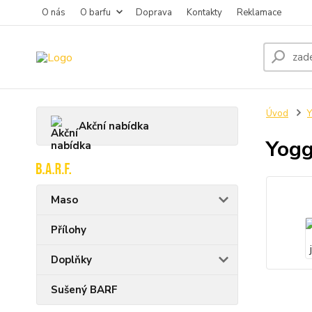
O nás
O barfu
Doprava
Kontakty
Reklamace
Úvod
Y
Akční nabídka
Yogg
Maso
Přílohy
Doplňky
Sušený BARF