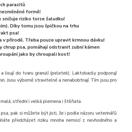
ch parazitů
v nezměněné formě!
 snižuje riziko torze žaludku!
m). Díky tomu jsou špičkou na trhu
trakt psa!
va v přírodě. Třeba pouze upravit krmnou dávku!
ky chrup psa, pomáhají odstranit zubní kámen
hroupání jako by chroupali kost!
 lisují do tvaru granulí (peletek). Laktobacily podporují
enin. Jsou výborně stravitelné a nenabobtnají. Tím jsou pro
 malá, střední i velká plemena i štěňata.
a, pak si můžete být jisti, že i podle názoru veterinářů
máháte předcházet riziku mnoha nemocí z nevhodného a