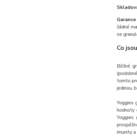
Skladová
Garance 
žádné mas
se granul
Co jsou
Běžné gr
(podobné
tomto pro
jedinou, 
Yoggies g
hodnoty d
Yoggies 
prospěšné
imunity a