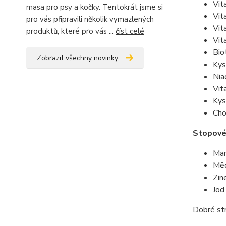
Vit
masa pro psy a kočky. Tentokrát jsme si
Vit
pro vás připravili několik vymazlených
Vit
produktů, které pro vás ...
číst celé
Vit
Bio
Zobrazit všechny novinky
Kys
Nia
Vit
Kys
Cho
Stopové
Man
Měď
Zin
Jod
Dobré str