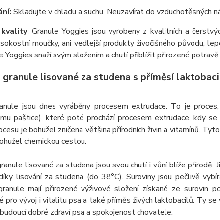
ní:
Skladujte v chladu a suchu. Neuzavírat do vzduchotěsných n
kvality:
Granule Yoggies jsou vyrobeny z kvalitních a čerstvých
okostní moučky, ani vedlejší produkty živočišného původu, lep
e Yoggies snaží svým složením a chutí přiblížit přirozené potravě
 granule lisované za studena s příměsí laktobaci
anule jsou dnes vyráběny procesem extrudace. To je proces, 
mu paštice), které poté prochází procesem extrudace, kdy se 
cesu je bohužel zničena většina přírodních živin a vitamínů. Tyt
bohužel chemickou cestou.
ranule lisované za studena jsou svou chutí i vůní blíže přírodě. J
íky lisování za studena (do 38°C). Suroviny jsou pečlivě vybír
granule mají přirozené výživové složení získané ze surovin po
 pro vývoj i vitalitu psa a také příměs živých laktobacilů. Ty se 
 budoucí dobré zdraví psa a spokojenost chovatele.