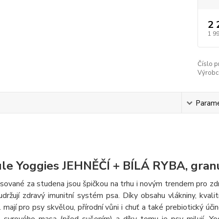
2 
1 9
Číslo p
Výrobc
s
Param
le Yoggies JEHNĚČÍ + BÍLÁ RYBA, granu
isované za studena jsou špičkou na trhu i novým trendem pro zdr
udržují zdravý imunitní systém psa. Díky obsahu vlákniny, kva
. mají pro psy skvělou, přírodní vůni i chuť a také prebiotický úč