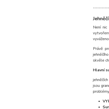
-----------
Jehněčí
Není nic
vytvořen
vyváženou
Právě pr
jehněčího
skvěle ch
Hlavní s
jehněčích
jsou gran
problémy 
VY
Sur