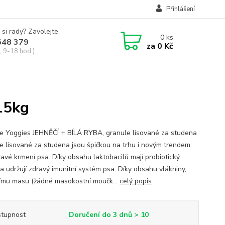
Přihlášení
 si rady? Zavolejte.
0
ks
648 379
za
0 Kč
, 9-18 hod.)
 15kg
e Yoggies JEHNĚČÍ + BÍLÁ RYBA, granule lisované za studena
e lisované za studena jsou špičkou na trhu i novým trendem
ravé krmení psa. Díky obsahu laktobacilů mají probiotický
a udržují zdravý imunitní systém psa. Díky obsahu vlákniny,
nímu masu (žádné masokostní moučk...
celý popis
tupnost
Doručení do 3 dnů > 10