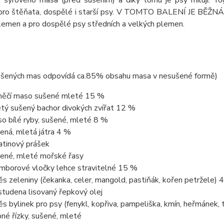
o syrového masa (před sušením) a díky tomu je psy milují. Yog
pro štěňata, dospělé i starší psy. V TOMTO BALENÍ JE BĚŽN
lemen a pro dospělé psy středních a velkých plemen.
ušených mas odpovídá ca.85% obsahu masa v nesušené formě)
něčí maso sušené mleté 15 %
tý sušený bachor divokých zvířat 12 %
o bílé ryby, sušené, mleté 8 %
ená, mletá játra 4 %
atinový prášek
ené, mleté mořské řasy
mborové vločky lehce stravitelné 15 %
s zeleniny (čekanka, celer, mangold, pastiňák, kořen petržele) 
studena lisovaný řepkový olej
s bylinek pro psy (fenykl, kopřiva, pampeliška, kmín, heřmánek, ty
né řízky, sušené, mleté