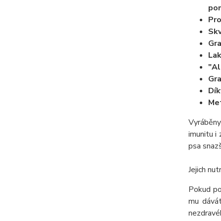
pom
Pro
Skv
Gra
Lak
"Al
Gra
Dík
Met
Vyráběny 
imunitu i
psa snazš
Jejich nu
Pokud pou
mu dávát
nezdravéh