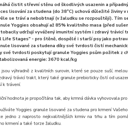
áhá čistit střevní stěnu od škodlivých usazenin a případný
ces lisování za studena (do 38°C) uchová důležité živiny 
ěle se tráví a nebobtnají (v žaludku se rozpouštějí). Tím se
nule Yoggies obsahují až 85% kvalitního masa (před sušení
tobacily udržují vyvážený imunitní systém i zdravý trávicí 
l Life Stages" - pro štěně, dospělé i starší psy jako potra
nule lisované za studena díky své tvrdosti čistí mechanic
y své tvrdosti poskytují granule Yoggies psům požitek z c
abolizovaná energie: 3670 kcal/kg
jsou výhradně z kvalitních surovin, které se pouze suší, melou a
 zdravý trávicí trakt, který také granule prebioticky čistí od usaz
í k trávení.
triční hodnota je propočítána tak, aby krmná dávka vyhovovala pro
žíváte Yoggies granule lisované za studena pro krmení Vašeho ps
e jedno z naprosto nejkvalitnějších krmiv na trhu a tím po
o krmení a také torze žaludku.