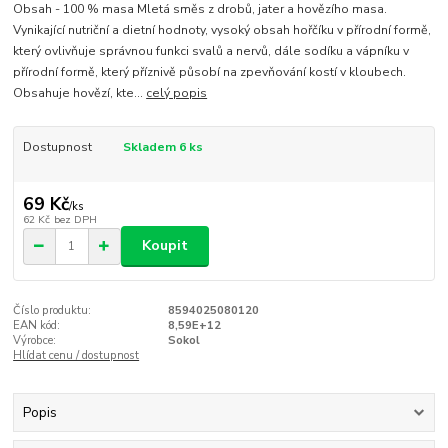
Obsah - 100 % masa Mletá směs z drobů, jater a hovězího masa.
Vynikající nutriční a dietní hodnoty, vysoký obsah hořčíku v přírodní formě,
který ovlivňuje správnou funkci svalů a nervů, dále sodíku a vápníku v
přírodní formě, který příznivě působí na zpevňování kostí v kloubech.
Obsahuje hovězí, kte...
celý popis
Dostupnost
Skladem 6 ks
69 Kč
/
ks
62 Kč
bez DPH
Koupit
Číslo produktu:
8594025080120
EAN kód:
8,59E+12
Výrobce:
Sokol
Hlídat cenu / dostupnost
Popis