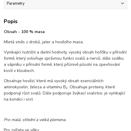
Parametry
Popis
Obsah - 100 % masa
Mletá směs z drobů, jater a hovězího masa.
Vynikající nutriční a dietní hodnoty, vysoký obsah hořčíku v přírodní
formě, který ovlivňuje správnou funkci svalů a nervů, dále sodíku
a vápníku v přírodní formě, který příznivě působí na zpevňování
kostí v kloubech.
Obsahuje hovězí, které má vysoký obsah esenciálních
aminokyselin, železa a vitamínu B
. Obsahuje proteiny, které
2
podporují růst svalů. Dále podporuje žvýkací svalstvo, je vynikající
na kondici i srst.
Pro malá, střední a velká plemena.
Pro zvířata ve věku: