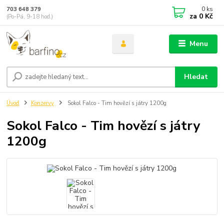
0
ks
703 648 379
za
0 Kč
(Po-Pá, 9-18 hod.)
Menu
Hledat
Úvod
Konzervy
Sokol Falco - Tim hovězí s játry 1200g
Sokol Falco - Tim hovězí s játry
1200g