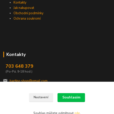
Kontakty
Jak nakupovat
Obchodní podmínky
Ochrana soukromí
Kontakty
703 648 379
(Po-Pá, 9-18 hod.)
barfino.shop@gmail.com
Souhlasím
Nastavení
Souhlas můžete odmítnout
zde
.