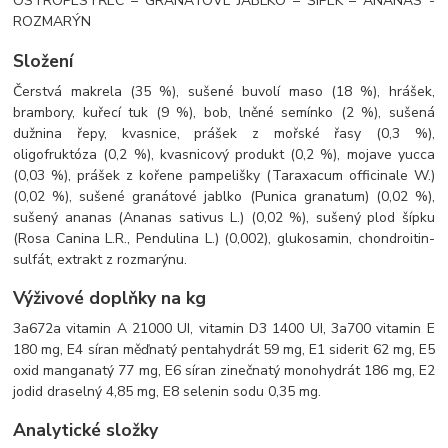
OSTROPESTŘEC – GRANÁTOVÉ JABLKO – ŠÍPEK – ANANAS -
ROZMARÝN
Složení
Čerstvá makrela (35 %), sušené buvolí maso (18 %), hrášek,
brambory, kuřecí tuk (9 %), bob, lněné semínko (2 %), sušená
dužnina řepy, kvasnice, prášek z mořské řasy (0,3 %),
oligofruktóza (0,2 %), kvasnicový produkt (0,2 %), mojave yucca
(0,03 %), prášek z kořene pampelišky (Taraxacum officinale W.)
(0,02 %), sušené granátové jablko (Punica granatum) (0,02 %),
sušený ananas (Ananas sativus L.) (0,02 %), sušený plod šípku
(Rosa Canina L.R., Pendulina L.) (0,002), glukosamin, chondroitin-
sulfát, extrakt z rozmarýnu.
Výživové doplňky na kg
3a672a vitamin A 21000 UI, vitamin D3 1400 UI, 3a700 vitamin E
180 mg, E4 síran měďnatý pentahydrát 59 mg, E1 siderit 62 mg, E5
oxid manganatý 77 mg, E6 síran zinečnatý monohydrát 186 mg, E2
jodid draselný 4,85 mg, E8 selenin sodu 0,35 mg.
Analytické složky