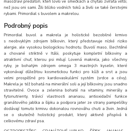
masožraví predátoři, kteří lovili ve smečkách a chytali zvířata větší,
než jsou oni sami. Žili blízko vodních toků a živili se také čerstvými
rybami. Primordial s buvolem a makrelou.
Podrobný popis
Primordial buvol a makrela je holistické bezobilné krmivo
s neobvyklým zdrojem bílkovin, který představuje nízké riziko
alergie, ale vysokou biologickou hodnotu. Buvolí maso, šlechtěné
a chované striktně v Itálii, poskytuje kompletní bílkoviny a
atraktivní chuť, kterou psi milují. Lovená makrela, jako všechny
ryby, je bohatým zdrojem omega 3 mastných kyselin, které
vykonávají důležitou kosmetickou funkci pro kůži a srst a jsou
velmi prospěšné pro kardiovaskulární systém (srdce a cévy).
Makrela je též bohatá na minerální soli a její bílkoviny jsou snadno
stravitelné. Ovoce a zelenina bohaté na vitaminy, minerály a
fytonutrienty, trávicí vlastnosti ananasu, antioxidační funkce
granátového jablka a šípku a podpora jater ze strany pampelišky
dodávají tomuto krmivu dokonalou rovnováhu chuti a živin. Jedná
se o skutečně holistický produkt, který aktivně přispívá k
celkovému zdraví psa.