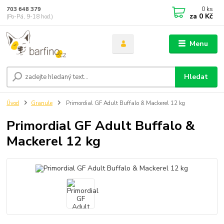
0
ks
703 648 379
za
0 Kč
(Po-Pá, 9-18 hod.)
Menu
Hledat
Úvod
Granule
Primordial GF Adult Buffalo & Mackerel 12 kg
Primordial GF Adult Buffalo &
Mackerel 12 kg