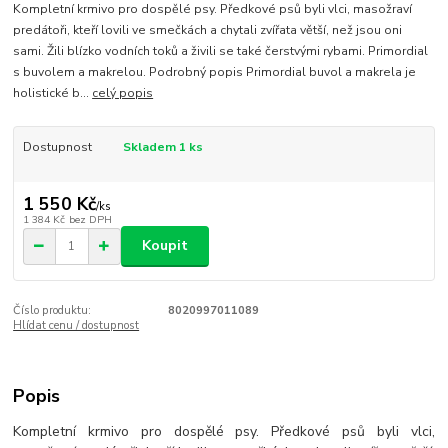
Kompletní krmivo pro dospělé psy. Předkové psů byli vlci, masožraví
predátoři, kteří lovili ve smečkách a chytali zvířata větší, než jsou oni
sami. Žili blízko vodních toků a živili se také čerstvými rybami. Primordial
s buvolem a makrelou. Podrobný popis Primordial buvol a makrela je
holistické b...
celý popis
Dostupnost
Skladem 1 ks
1 550 Kč
/
ks
1 384 Kč
bez DPH
Koupit
Číslo produktu:
8020997011089
Hlídat cenu / dostupnost
Popis
Kompletní krmivo pro dospělé psy. Předkové psů byli vlci,