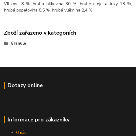
Vlhkost 8 %, hrubá bílkovina 30 %, hrubé oleje a tuky 18 %,
hrubá popelovina 8,5 %, hrubá vláknina 2,4 %.
Zboží zařazeno v kategoriích
Granule
Dotazy online
Informace pro zákazníky
O nás