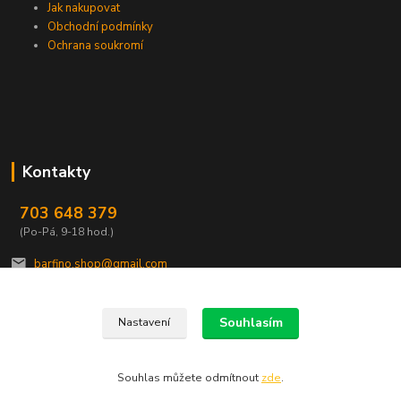
Jak nakupovat
Obchodní podmínky
Ochrana soukromí
Kontakty
703 648 379
(Po-Pá, 9-18 hod.)
barfino.shop@gmail.com
Souhlasím
Nastavení
Souhlas můžete odmítnout
zde
.
Vytvořeno na
Eshop-rychle.cz