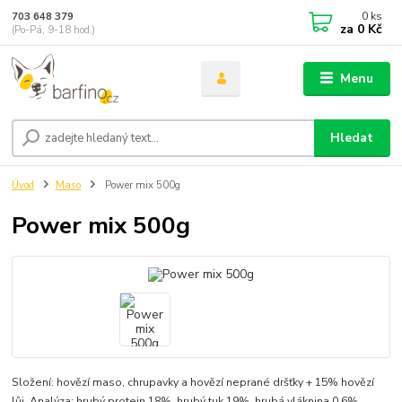
0
ks
703 648 379
za
0 Kč
(Po-Pá, 9-18 hod.)
Menu
Hledat
Úvod
Maso
Power mix 500g
Power mix 500g
Složení: hovězí maso, chrupavky a hovězí neprané dršťky + 15% hovězí
lůj. Analýza: hrubý protein 18%, hrubý tuk 19%, hrubá vláknina 0,6%,