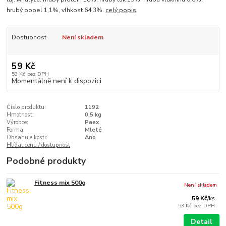
hrubý popel 1,1%, vlhkost 64,3%.
celý popis
Dostupnost
Není skladem
59 Kč
53 Kč
bez DPH
Momentálně není k dispozici
Číslo produktu:
1192
Hmotnost:
0,5 kg
Výrobce:
Paex
Forma:
Mleté
Obsahuje kosti:
Ano
Hlídat cenu / dostupnost
Podobné produkty
Fitness mix 500g
Není skladem
59 Kč
/
ks
53 Kč
bez DPH
Detail