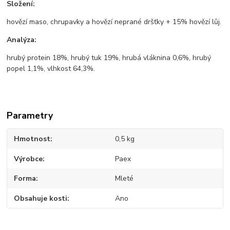
Složení:
hovězí maso, chrupavky a hovězí neprané dršťky + 15% hovězí lůj.
Analýza:
hrubý protein 18%, hrubý tuk 19%, hrubá vláknina 0,6%, hrubý
popel 1,1%, vlhkost 64,3%.
Parametry
Hmotnost
0,5 kg
Výrobce
Paex
Forma
Mleté
Obsahuje kosti
Ano