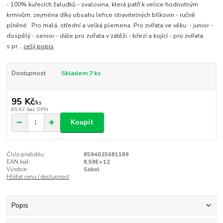
- 100% kuřecích žaludků - svalovina, která patří k velice hodnotným
krmivům, zejména díky obsahu lehce stravitelných bílkovin - ručně
plněné Pro malá, střední a velká plemena. Pro zvířata ve věku: - junior -
dospělý - senior - dále pro zvířata v zátěži - březí a kojící - pro zvířata
s pr...
celý popis
Dostupnost
Skladem 7 ks
95 Kč
/
ks
85 Kč
bez DPH
Koupit
Číslo produktu:
8594025081189
EAN kód:
8,59E+12
Výrobce:
Sokol
Hlídat cenu / dostupnost
Popis