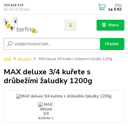
0
ks
703 648 379
za
0 Kč
(Po-Pá, 9-18 hod.)
Menu
Hledat
Úvod
Konzervy
MAX deluxe 3/4 kuřete s drůbežími žaludky 1200g
MAX deluxe 3/4 kuřete s
drůbežími žaludky 1200g