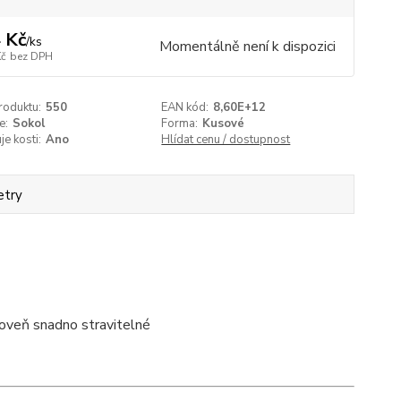
 Kč
/
ks
Momentálně není k dispozici
Kč
bez DPH
roduktu:
550
EAN kód:
8,60E+12
e:
Sokol
Forma:
Kusové
e kosti:
Ano
Hlídat cenu / dostupnost
etry
ároveň snadno stravitelné