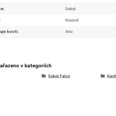
ce
Sokol
Kusové
uje kosti
Ano
zařazeno v kategoriích
Sokol Falco
Kach