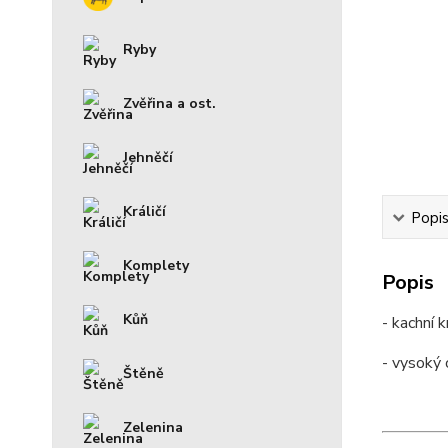
Ryby
Zvěřina a ost.
Jehněčí
Králičí
Popi
Komplety
Popis
Kůň
- kachní k
- vysoký 
Štěně
Zelenina