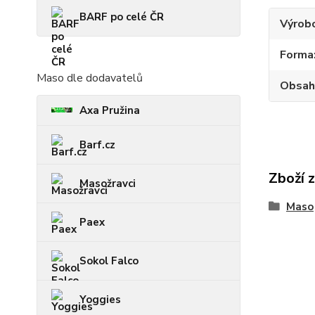
BARF po celé ČR
Výrob
Forma
Maso dle dodavatelů
Obsah
Axa Pružina
Barf.cz
Zboží 
Masožravci
Maso
Paex
Sokol Falco
Yoggies