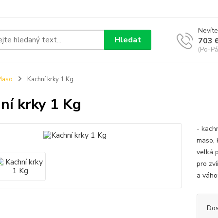
Nevíte
Hledat
703 
(Po-Pá
Maso
Kachní krky 1 Kg
ní krky 1 Kg
- kachn
maso, 
velká p
pro zví
a váh
Dos