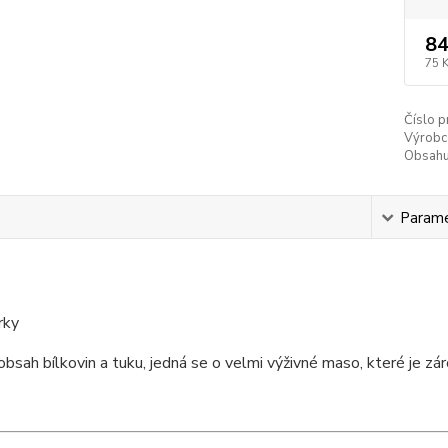
84
75 
Číslo p
Výrobc
Obsahuj
s
Param
rky
obsah bílkovin a tuku, jedná se o velmi výživné maso, které je z