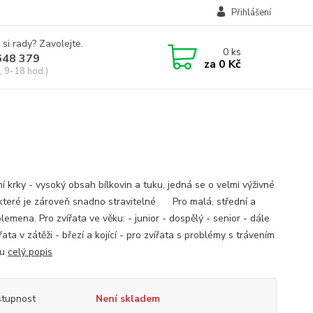
Přihlášení
 si rady? Zavolejte.
0
ks
648 379
za
0 Kč
, 9-18 hod.)
í krky - vysoký obsah bílkovin a tuku, jedná se o velmi výživné
které je zároveň snadno stravitelné Pro malá, střední a
lemena. Pro zvířata ve věku: - junior - dospělý - senior - dále
řata v zátěži - březí a kojící - pro zvířata s problémy s trávením
ou
celý popis
tupnost
Není skladem