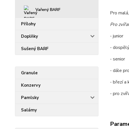
Vařený BARF
Pro malá,
Přílohy
Pro zvířa
- junior
Doplňky
- dospěl
Sušený BARF
- senior
- dále pro
Granule
- březí a k
Konzervy
- pro zví
Pamlsky
Salámy
Param