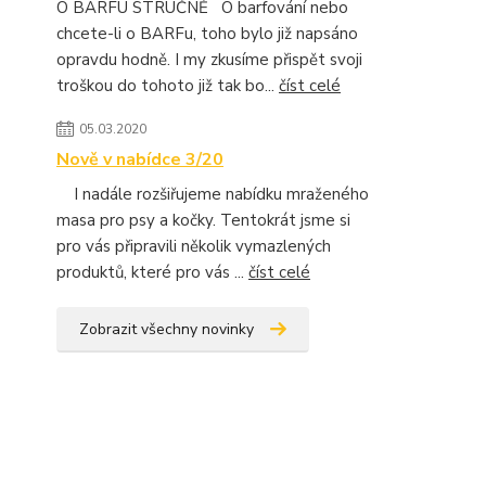
O BARFU STRUČNĚ O barfování nebo
chcete-li o BARFu, toho bylo již napsáno
opravdu hodně. I my zkusíme přispět svoji
troškou do tohoto již tak bo...
číst celé
05.03.2020
Nově v nabídce 3/20
I nadále rozšiřujeme nabídku mraženého
masa pro psy a kočky. Tentokrát jsme si
pro vás připravili několik vymazlených
produktů, které pro vás ...
číst celé
Zobrazit všechny novinky