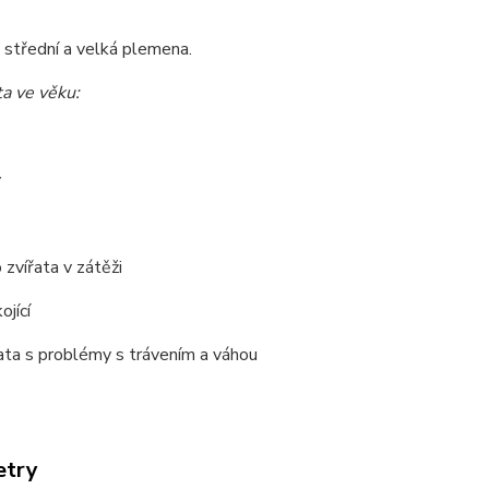
 střední a velká plemena.
ta ve věku:
ý
 zvířata v zátěži
ojící
řata s problémy s trávením a váhou
etry