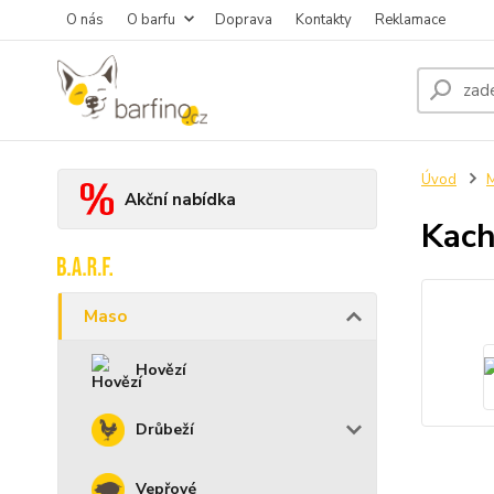
O nás
O barfu
Doprava
Kontakty
Reklamace
Úvod
Akční nabídka
Kach
Maso
Hovězí
Drůbeží
Vepřové