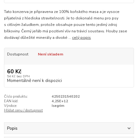
Tato konzerva je připravena ze 100% koňského masa a je vysoce
přijatelná z hlediska stravitelnosti. Je to dokonalé menu pro psy
s citlivým žaludkem, protože obsahuje pouze tento jediný zdroj
bílkoviny. Černý jeřáb má pozitivní vliv na trávicí soustavu. Houby zase
dodávají důležité minerály a divoké ...
celý popis
Dostupnost
Není skladem
60 Kč
54 Kč
bez DPH
Momentálně není k dispozici
Číslo produktu:
4250231540202
EAN kód:
4,25E+12
Výrobce:
Isegrim
Hlídat cenu / dostupnost
Popis