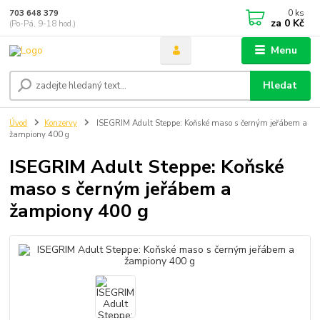
0
ks
703 648 379
za
0 Kč
(Po-Pá, 9-18 hod.)
Menu
Hledat
Úvod
Konzervy
ISEGRIM Adult Steppe: Koňské maso s černým jeřábem a
žampiony 400 g
ISEGRIM Adult Steppe: Koňské
maso s černým jeřábem a
žampiony 400 g