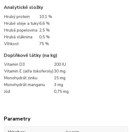
Analytické složky
Hrubý protein
10,1 %
Hrubé oleje a tuky
6,6 %
Hrubá popelovina
2,5 %
Hrubá vláknina
0,5 %
Vlhkost
75 %
Doplňkové látky (na kg)
Vitamin D3
200 IU
Vitamin E (alfa tokoferoly)
30 mg
Monohydrát zinku
15 mg
Monohydrát manganu
3 mg
Jód
0,75 mg
Parametry