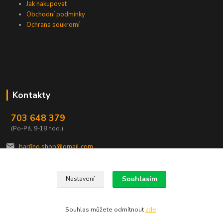
Jak nakupovat
Obchodní podmínky
Ochrana soukromí
Kontakty
703 648 379
(Po-Pá, 9-18 hod.)
barfino.shop@gmail.com
Souhlasím
Nastavení
Souhlas můžete odmítnout
zde
.
Vytvořeno na
Eshop-rychle.cz