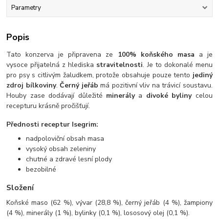
Parametry
Popis
Tato konzerva je připravena ze
100% koňského masa
a je
vysoce přijatelná z hlediska
stravitelnosti
. Je to dokonalé menu
pro psy s citlivým žaludkem, protože obsahuje pouze tento
jediný
zdroj bílkoviny
.
Černý jeřáb
má pozitivní vliv na trávicí soustavu.
Houby zase dodávají důležité
minerály
a
divoké byliny
celou
recepturu krásně pročišťují.
Přednosti receptur Isegrim:
nadpoloviční obsah masa
vysoký obsah zeleniny
chutné a zdravé lesní plody
bezobilné
Složení
Koňské maso (62 %), vývar (28,8 %), černý jeřáb (4 %), žampiony
(4 %), minerály (1 %), bylinky (0,1 %), lososový olej (0,1 %).