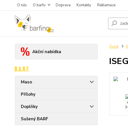
O nás
O barfu
Doprava
Kontakty
Reklamace
Úvod
K
Akční nabídka
ISEG
Maso
Přílohy
Doplňky
Sušený BARF