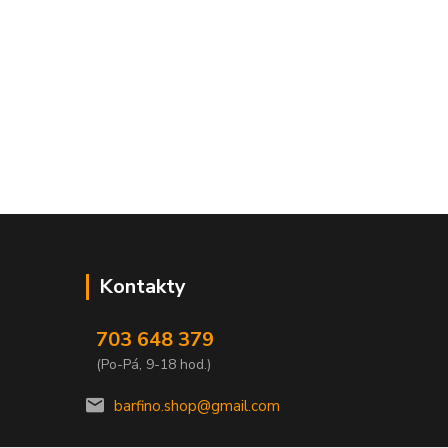
Kontakty
703 648 379
(Po-Pá, 9-18 hod.)
barfino.shop@gmail.com