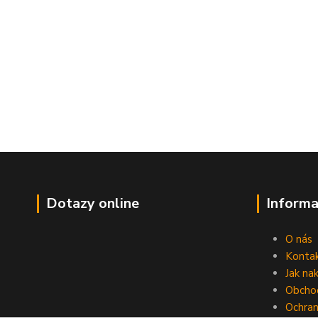
Dotazy online
Informa
O nás
Konta
Jak na
Obcho
Ochran