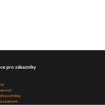
ce pro zákazníky
kty
kupovat
dní podmínky
a soukromí