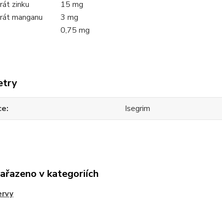
át zinku
15 mg
rát manganu
3 mg
0,75 mg
etry
ce
Isegrim
zařazeno v kategoriích
ervy