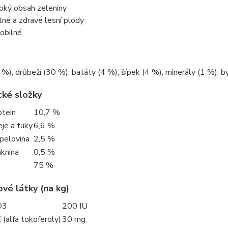
oký obsah zeleniny
tné a zdravé lesní plody
obilné
%), drůbeží (30 %), batáty (4 %), šípek (4 %), minerály (1 %), by
cké složky
otein
10,7 %
je a tuky
6,6 %
pelovina
2,5 %
áknina
0,5 %
75 %
vé látky (na kg)
D3
200 IU
 (alfa tokoferoly)
30 mg