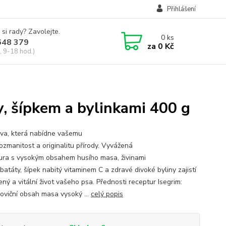
Přihlášení
 si rady? Zavolejte.
0
ks
648 379
za
0 Kč
, 9-18 hod.)
y, šípkem a bylinkami 400 g
va, která nabídne vašemu
ozmanitost a originalitu přírody. Vyvážená
ura s vysokým obsahem husího masa, živinami
batáty, šípek nabitý vitaminem C a zdravé divoké byliny zajistí
ný a vitální život vašeho psa. Přednosti receptur Isegrim:
oviční obsah masa vysoký ...
celý popis