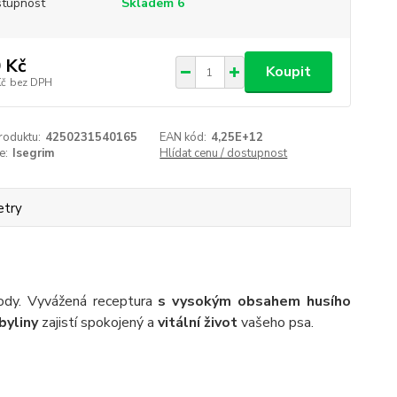
tupnost
Skladem 6
 Kč
Koupit
Kč
bez DPH
roduktu:
4250231540165
EAN kód:
4,25E+12
e:
Isegrim
Hlídat cenu / dostupnost
etry
ody. Vyvážená receptura
s vysokým obsahem husího
byliny
zajistí spokojený a
vitální život
vašeho psa.