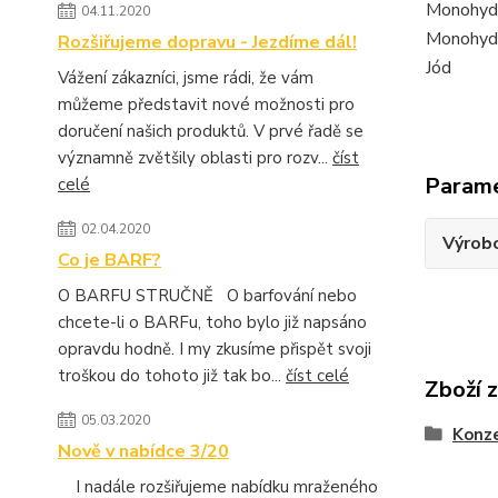
Monohydr
04.11.2020
Monohyd
Rozšiřujeme dopravu - Jezdíme dál!
Jód
Vážení zákazníci, jsme rádi, že vám
můžeme představit nové možnosti pro
doručení našich produktů. V prvé řadě se
významně zvětšily oblasti pro rozv...
číst
Param
celé
02.04.2020
Výrob
Co je BARF?
O BARFU STRUČNĚ O barfování nebo
chcete-li o BARFu, toho bylo již napsáno
opravdu hodně. I my zkusíme přispět svoji
troškou do tohoto již tak bo...
číst celé
Zboží 
05.03.2020
Konz
Nově v nabídce 3/20
I nadále rozšiřujeme nabídku mraženého