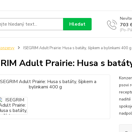
Nevíte
Hledat
703 
(Po-Pá
onzervy
ISEGRIM Adult Prairie: Husa s batáty, šípkem a bylinkami 400 g
RIM Adult Prairie: Husa s batát
Konzer
psovi r
recept
nadité 
spokoje
nadpol