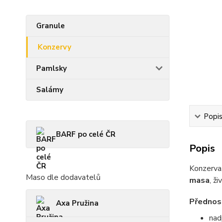
Granule
Konzervy
Pamlsky
Salámy
Popi
BARF po celé ČR
Popis
Konzerva
Maso dle dodavatelů
masa
, ž
Přednost
Axa Pružina
nad