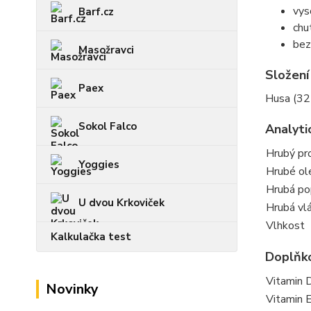
vys
Barf.cz
chu
bez
Masožravci
Složení
Paex
Husa (32 
Sokol Falco
Analyti
Hrubý pr
Yoggies
Hrubé ole
Hrubá po
U dvou Krkoviček
Hrubá vl
Vlhkost
Kalkulačka test
Doplňko
Vitamin 
Novinky
Vitamin E