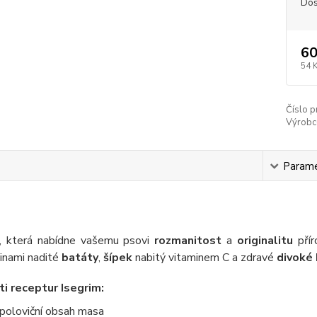
Dos
60
54 
Číslo p
Výrobc
s
Param
, která nabídne vašemu psovi
rozmanitost
a
originalitu
přír
ivinami nadité
batáty
,
šípek
nabitý vitaminem C a zdravé
divoké 
i receptur Isegrim:
poloviční obsah masa