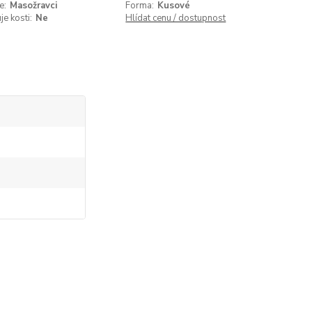
e:
Masožravci
Forma:
Kusové
e kosti:
Ne
Hlídat cenu / dostupnost