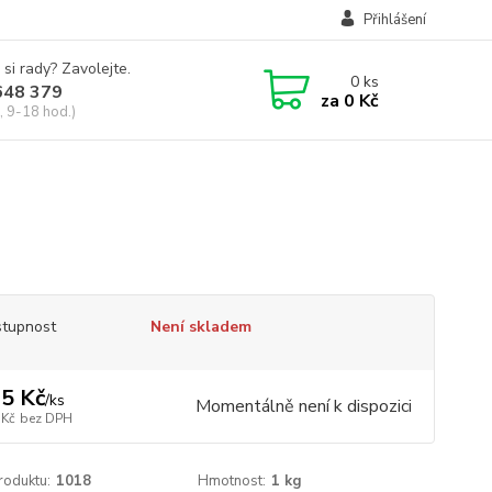
Přihlášení
 si rady? Zavolejte.
0
ks
648 379
za
0 Kč
, 9-18 hod.)
tupnost
Není skladem
5 Kč
/
ks
Momentálně není k dispozici
 Kč
bez DPH
roduktu:
1018
Hmotnost:
1 kg