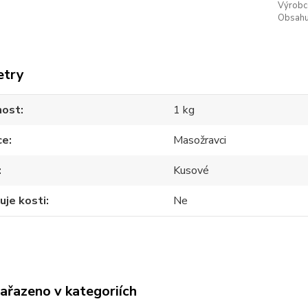
Výrobc
Obsahuj
etry
ost
1 kg
ce
Masožravci
Kusové
uje kosti
Ne
zařazeno v kategoriích