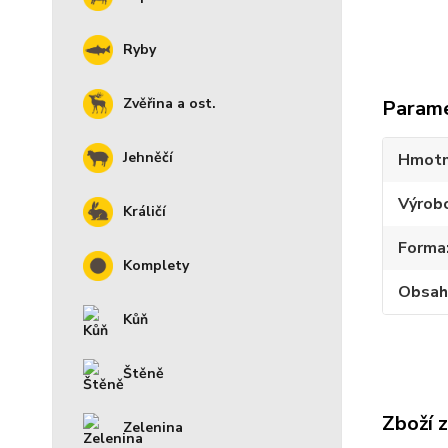
Ryby
Zvěřina a ost.
Param
Jehněčí
Hmotn
Výrob
Králičí
Forma
Komplety
Obsah
Kůň
Štěně
Zboží 
Zelenina