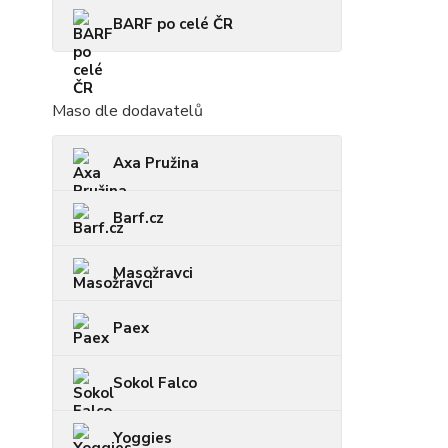
BARF po celé ČR
Maso dle dodavatelů
Axa Pružina
Barf.cz
Masožravci
Paex
Sokol Falco
Yoggies