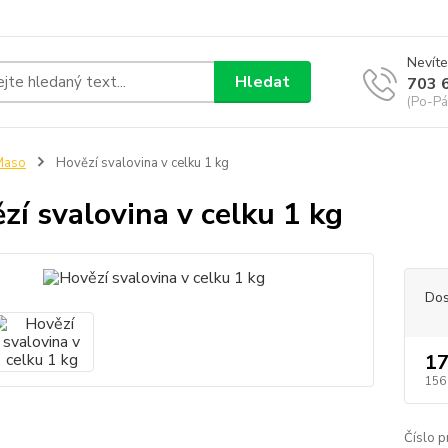
Nevíte
Hledat
703 
(Po-Pá
Maso
Hovězí svalovina v celku 1 kg
zí svalovina v celku 1 kg
Dos
17
156
Číslo p