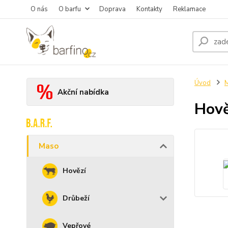
O nás
O barfu
Doprava
Kontakty
Reklamace
Úvod
Akční nabídka
Hově
Maso
Hovězí
Drůbeží
Vepřové