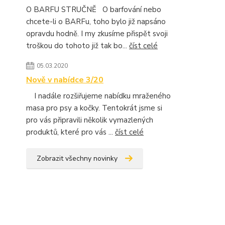
O BARFU STRUČNĚ O barfování nebo
chcete-li o BARFu, toho bylo již napsáno
opravdu hodně. I my zkusíme přispět svoji
troškou do tohoto již tak bo...
číst celé
05.03.2020
Nově v nabídce 3/20
I nadále rozšiřujeme nabídku mraženého
masa pro psy a kočky. Tentokrát jsme si
pro vás připravili několik vymazlených
produktů, které pro vás ...
číst celé
Zobrazit všechny novinky