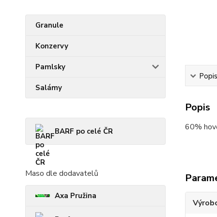
Granule
Konzervy
Pamlsky
Popi
Salámy
Popis
60% hově
BARF po celé ČR
Maso dle dodavatelů
Param
Axa Pružina
Výrob