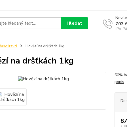
Nevíte
Hledat
703 
(Po-Pá
asožravci
Hovězí na dršťkách 1kg
zí na dršťkách 1kg
60% ho
popis
Dos
87
78 