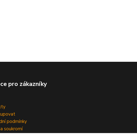
ce pro zákazníky
kty
kupovat
dní podmínky
a soukromí