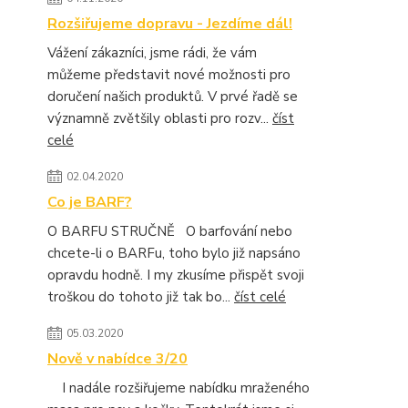
Rozšiřujeme dopravu - Jezdíme dál!
Vážení zákazníci, jsme rádi, že vám
můžeme představit nové možnosti pro
doručení našich produktů. V prvé řadě se
významně zvětšily oblasti pro rozv...
číst
celé
02.04.2020
Co je BARF?
O BARFU STRUČNĚ O barfování nebo
chcete-li o BARFu, toho bylo již napsáno
opravdu hodně. I my zkusíme přispět svoji
troškou do tohoto již tak bo...
číst celé
05.03.2020
Nově v nabídce 3/20
I nadále rozšiřujeme nabídku mraženého