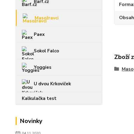
Barf.cz
Forma
Obsah
Masožravci
Paex
Sokol Falco
Zboží 
Yoggies
Maso
U dvou Krkoviček
Kalkulačka test
Novinky
04.11.2020