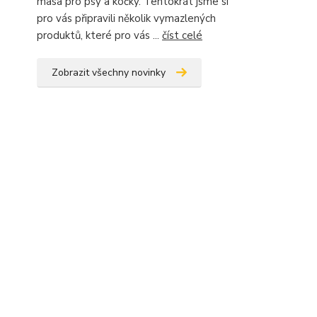
masa pro psy a kočky. Tentokrát jsme si
pro vás připravili několik vymazlených
produktů, které pro vás ...
číst celé
Zobrazit všechny novinky