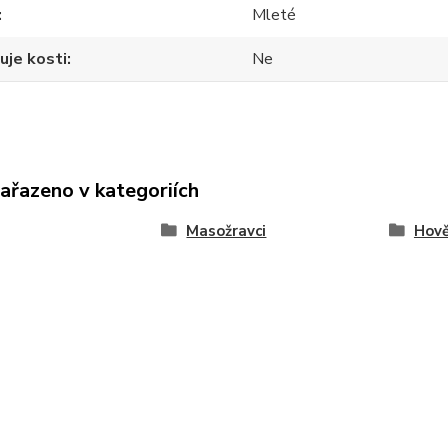
Mleté
uje kosti
Ne
zařazeno v kategoriích
Masožravci
Hově