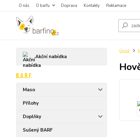
O nás
O barfu
Doprava
Kontakty
Reklamace
Úvod
M
Akční nabídka
Hově
Maso
Přílohy
Doplňky
Sušený BARF