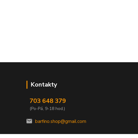
Kontakty
703 648 379
(Po-Pá, 9-18 hod.)
barfino.shop@gmail.com