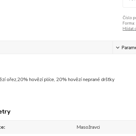
Číslo p
Forma:
Hlídat 
s
Param
zí ořez,20% hovězí plíce, 20% hovězí neprané dršťky
etry
ce
Masožravci