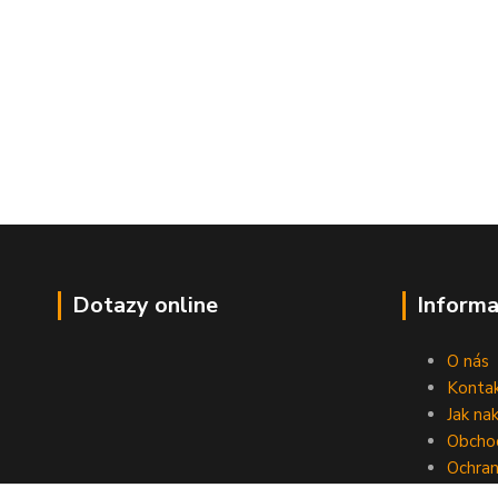
Dotazy online
Informa
O nás
Konta
Jak na
Obcho
Ochran