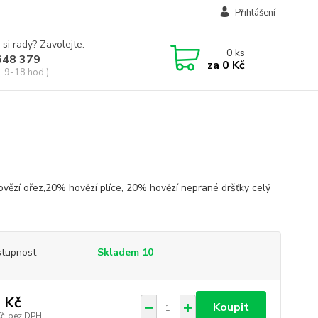
Přihlášení
 si rady? Zavolejte.
0
ks
648 379
za
0 Kč
, 9-18 hod.)
vězí ořez,20% hovězí plíce, 20% hovězí neprané dršťky
celý
tupnost
Skladem 10
 Kč
Koupit
Kč
bez DPH