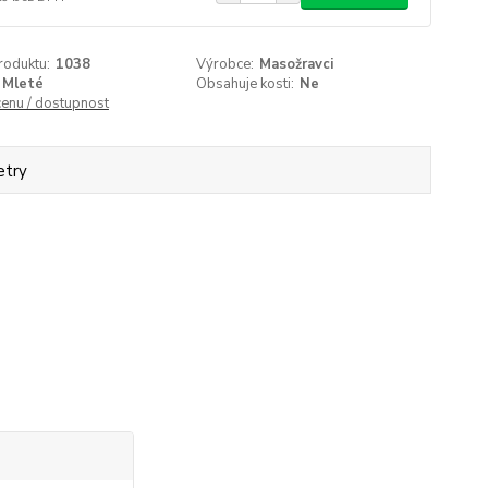
roduktu:
1038
Výrobce:
Masožravci
Mleté
Obsahuje kosti:
Ne
cenu / dostupnost
etry