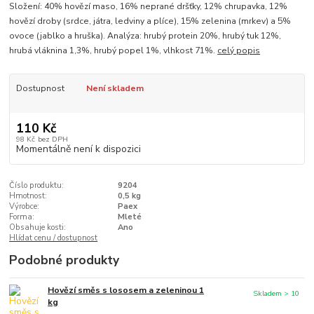
Složení: 40% hovězí maso, 16% neprané dršťky, 12% chrupavka, 12%
hovězí droby (srdce, játra, ledviny a plíce), 15% zelenina (mrkev) a 5%
ovoce (jablko a hruška). Analýza: hrubý protein 20%, hrubý tuk 12%,
hrubá vláknina 1,3%, hrubý popel 1%, vlhkost 71%.
celý popis
Dostupnost
Není skladem
110 Kč
98 Kč
bez DPH
Momentálně není k dispozici
Číslo produktu:
9204
Hmotnost:
0,5 kg
Výrobce:
Paex
Forma:
Mleté
Obsahuje kosti:
Ano
Hlídat cenu / dostupnost
Podobné produkty
Hovězí směs s lososem a zeleninou 1
Skladem > 10
kg