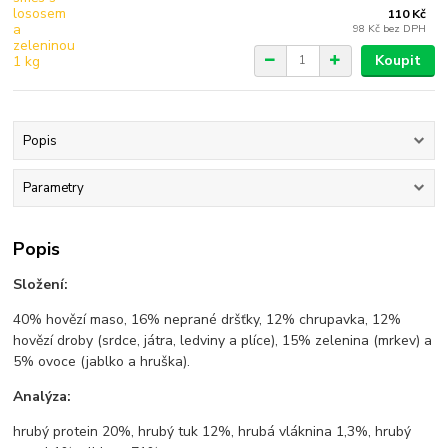
110 Kč
98 Kč
bez DPH
Koupit
Popis
Parametry
Popis
Složení:
40% hovězí maso, 16% neprané dršťky, 12% chrupavka, 12%
hovězí droby (srdce, játra, ledviny a plíce), 15% zelenina (mrkev) a
5% ovoce (jablko a hruška).
Analýza:
hrubý protein 20%, hrubý tuk 12%, hrubá vláknina 1,3%, hrubý