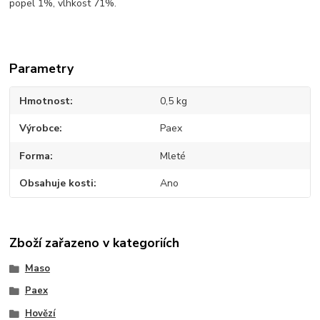
popel 1%, vlhkost 71%.
Parametry
Hmotnost
0,5 kg
Výrobce
Paex
Forma
Mleté
Obsahuje kosti
Ano
Zboží zařazeno v kategoriích
Maso
Paex
Hovězí