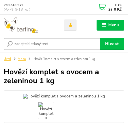
0
ks
703 648 379
za
0 Kč
(Po-Pá, 9-18 hod.)
Menu
Hledat
Úvod
Maso
Hovězí komplet s ovocem a zeleninou 1 kg
Hovězí komplet s ovocem a
zeleninou 1 kg