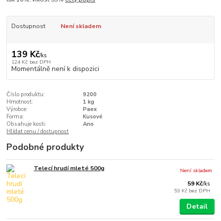
Dostupnost
Není skladem
139 Kč
/
ks
124 Kč
bez DPH
Momentálně není k dispozici
Číslo produktu:
9200
Hmotnost:
1 kg
Výrobce:
Paex
Forma:
Kusové
Obsahuje kosti:
Ano
Hlídat cenu / dostupnost
Podobné produkty
Telecí hrudí mleté 500g
Není skladem
59 Kč
/
ks
53 Kč
bez DPH
Detail