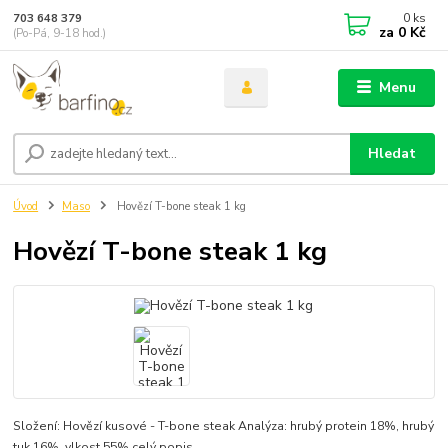
0
ks
703 648 379
za
0 Kč
(Po-Pá, 9-18 hod.)
Menu
Hledat
Úvod
Maso
Hovězí T-bone steak 1 kg
Hovězí T-bone steak 1 kg
Složení: Hovězí kusové - T-bone steak Analýza: hrubý protein 18%, hrubý
tuk 16%, vlkost 55%
celý popis