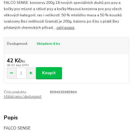
FALCO SENSE konzervy 200g 18 nových speciálních druhů pro psy a
kočky pro mlsné a citlivé psy a kočky Masová konzerva pro psy všech
věkových kategorií, ras i velikostí. 50 % mletého masa a 50 % kousků
svaloviny Bez vnitřností Gramáž je 200g, baleno po 6 ks v platě Bez
přidaných chemických přísad...
celý popis
Dostupnost
Skladem 6 ks
42 Kč
/
ks
38 Kč
bez DPH
Koupit
Číslo produktu:
8594025085804
Hlídat cenu / dostupnost
Popis
FALCO SENSE