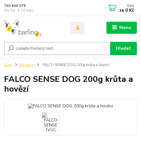
0
ks
703 648 379
za
0 Kč
(Po-Pá, 9-18 hod.)
Menu
Hledat
Úvod
Konzervy
FALCO SENSE DOG 200g krůta a hovězí
FALCO SENSE DOG 200g krůta a
hovězí