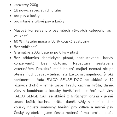
konzervy 200g
18 nových speciálních druhů
pro psy a kočky
pro mlsné a citlivé psy a kočky
Masová konzerva pro psy všech věkových kategorií, ras i
velikostí.
50 % mletého masa a 50 % kousků svaloviny
Bez vnitřností
Gramáž je 200g, baleno po 6 ks v platě
Bez přidaných chemických přísad, dochucovadel, barviv,
konzervantů, bez obilovin. Receptura sestavena
veterinářem. Praktické malé balení, majitel nemusí nic po
otevření uchovávat v lednici, ale lze zkrmit najednou. Široký
sortiment – řada FALCO SENSE DOG se skládá z 12
různých druhů - jehně, losos, králík, kachna, krůta, daněk
vždy v kombinaci s kousky hovězí nebo kuřecí svaloviny.
FALCO SENSE CAT se skládá z 6 různých druhů - jehně,
losos, králík, kachna, krůta, daněk vždy v kombinaci s
kousky hovězí svaloviny. Ideální pro citlivé a mlsné psy.
Český výrobek - jsme česká rodinná firma, proto i naše