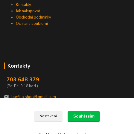
Kontakty
Jak nakupovat
Obchodní podmínky
Ochrana soukromí
Kontakty
703 648 379
(Po-Pá, 9-18 hod.)
barfino.shop@gmail.com
Souhlasím
Nastavení