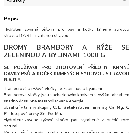
Parametry
Popis
Hydrotermizovaná příloha pro psy a kočky krmené syrovou
stravou B.A.R.F., i vařenou stravou.
DROMY BRAMBORY A RÝŽE SE
ZELENINOU A BYLINAMI 1000 G
SE POUŽÍVAJÍ PRO ZHOTOVENÍ PŘÍLOHY, KRMNÉ
DÁVKY PSŮ A KOČEK KRMENÝCH SYROVOU STRAVOU
B.A.R.F.
Bramborové a rýžové vločky se zeleninou a bylinami.
Bramborové vločky jsou sacharidovým krmivem s vyšším obsahem
snadno dostupné metabolizované energie,
obsahují vitaminy skupiny
C, E, ßetakaroten,
minerály
Ca, Mg, K,
P,
stotopové prvky
Zn, Fe, Mn.
Hydrotermizované rýžové vločky jsou vyrobené z hnědé rýže
natural
.
Ve srovnání s jinými druhy obilí jsou považovány za jednu z