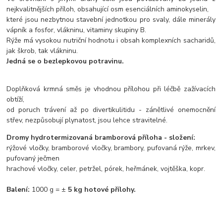
nejkvalitnějších příloh, obsahující osm esenciálních aminokyselin,
které jsou nezbytnou stavební jednotkou pro svaly, dále minerály
vápník a fosfor, vlákninu, vitaminy skupiny B.
Rýže má vysokou nutriční hodnotu i obsah komplexních sacharidů,
jak škrob, tak vlákninu.
Jedná se o bezlepkovou potravinu.
Doplňková krmná směs je vhodnou přílohou při léčbě zažívacích
obtíží,
od poruch trávení až po divertikulitidu - zánětlivé onemocnění
střev, nezpůsobují plynatost, jsou lehce stravitelné.
Dromy hydrotermizovaná bramborová příloha - s
ložení:
rýžové vločky, bramborové vločky, brambory, pufovaná rýže, mrkev,
pufovaný ječmen
hrachové vločky, celer, petržel, pórek, heřmánek, vojtěška, kopr.
Balení:
1000 g = ±
5 kg hotové přílohy.