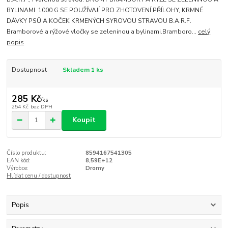
BYLINAMI 1000 G SE POUŽÍVAJÍ PRO ZHOTOVENÍ PŘÍLOHY, KRMNÉ
DÁVKY PSŮ A KOČEK KRMENÝCH SYROVOU STRAVOU B.A.R.F.
Bramborové a rýžové vločky se zeleninou a bylinami.Bramboro...
celý
popis
Dostupnost
Skladem 1 ks
285 Kč
/
ks
254 Kč
bez DPH
Koupit
Číslo produktu:
8594167541305
EAN kód:
8,59E+12
Výrobce:
Dromy
Hlídat cenu / dostupnost
Popis