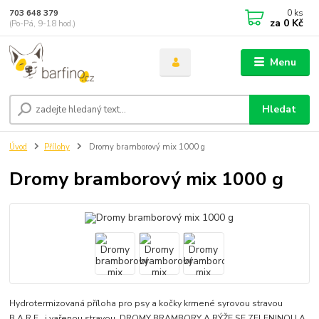
0
ks
703 648 379
za
0 Kč
(Po-Pá, 9-18 hod.)
Menu
Hledat
Úvod
Přílohy
Dromy bramborový mix 1000 g
Dromy bramborový mix 1000 g
Hydrotermizovaná příloha pro psy a kočky krmené syrovou stravou
B.A.R.F., i vařenou stravou. DROMY BRAMBORY A RÝŽE SE ZELENINOU A