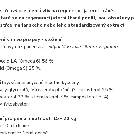
třcový olej nemá vliv na regeneraci jaterní tkáně.
které se na regeneraci jaterní tkáně podílí, jsou obsaženy
třce mariánského nebo jeho standardizovaný extrakt.
é krmivo pro psy - složení:
třcový olej panenský -
Silybi Marianae Oleum Virginum.
 Acid LA
(Omega 6) 56 %,
id
(Omega 9) 25 %.
átky:
vícenenasycené mastné kyseliny,
acylglycerolů; fytosteroly plošné, (? - sitosterol 35 %,
masterol 22 %, stigmasterol 7 %, campesterol 5 %)
y, fytoskvalen.
í pro psa o hmotnosti 15 - 20 kg:
ci 10 ml denně
ení kondice 15ml denně.