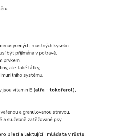
ěru.
 nenasycených, mastných kyselin,
sí být přijímána v potravě.
ím prvkem,
ny, ale také látky,
e imunitního systému,
y jsou vitamin
E (alfa - tokoferol),
 vařenou a granulovanou stravou,
ně a služebně zatěžované psy.
 březí a laktující i mláďata v růstu.