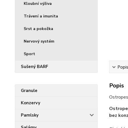
Kloubní výživa
Trávení a imunita
Srst a pokožka
Nervový systém
Sport
Sušený BARF
Popi
Popis
Granule
Ostropes
Konzervy
Ostropes
Pamlsky
bez konz
Salámy