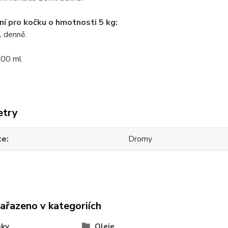
í pro kočku o hmotnosti 5 kg:
l denně.
00 ml
etry
ce
Dromy
zařazeno v kategoriích
ňky
Oleje