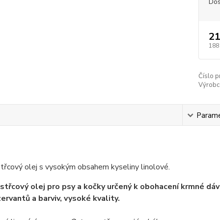
Dos
21
188
Číslo p
Výrobc
s
Param
třcový olej s vysokým obsahem kyseliny linolové.
třcový olej pro psy a kočky určený k obohacení krmné dávk
ervantů a barviv, vysoké kvality.