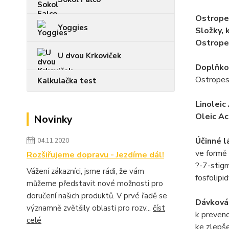
Ostropes
Yoggies
Složky, 
Ostropes
U dvou Krkoviček
Doplňkov
Ostropes
Kalkulačka test
Linoleic
Oleic Ac
Novinky
Účinné l
04.11.2020
ve formě 
Rozšiřujeme dopravu - Jezdíme dál!
?-7-stig
Vážení zákazníci, jsme rádi, že vám
fosfolipid
můžeme představit nové možnosti pro
doručení našich produktů. V prvé řadě se
Dávkován
významně zvětšily oblasti pro rozv...
číst
k preven
celé
ke zlepš