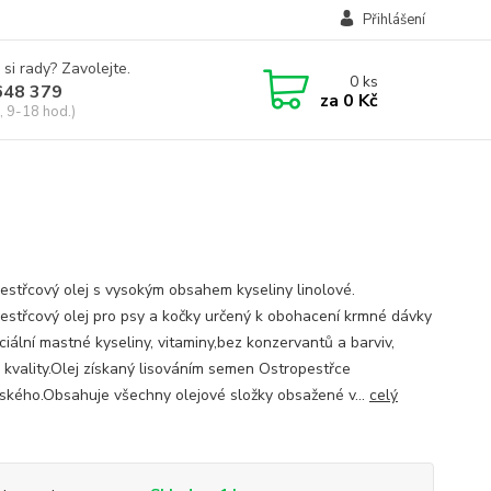
Přihlášení
 si rady? Zavolejte.
0
ks
648 379
za
0 Kč
, 9-18 hod.)
estřcový olej s vysokým obsahem kyseliny linolové.
estřcový olej pro psy a kočky určený k obohacení krmné dávky
ciální mastné kyseliny, vitaminy,bez konzervantů a barviv,
 kvality.Olej získaný lisováním semen Ostropestřce
ského.Obsahuje všechny olejové složky obsažené v...
celý