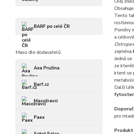
Olej zís
Obsahuje 
Tento tak
rostlinno
BARF po celé ČR
Poměry m
a celkové
Ostropes
zejména
Maso dle dodavatelů
Jedná se 
ze kteréh
Axa Pružina
které se 
metabolis
Barf.cz
Další lát
fytoster
Masožravci
Doporuč
pro mladé
Paex
Produkt 
Sokol Falco