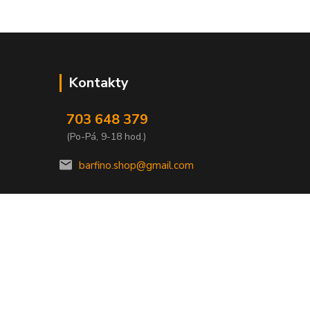
Kontakty
703 648 379
(Po-Pá, 9-18 hod.)
barfino.shop@gmail.com
Vytvořeno na
Eshop-rychle.cz