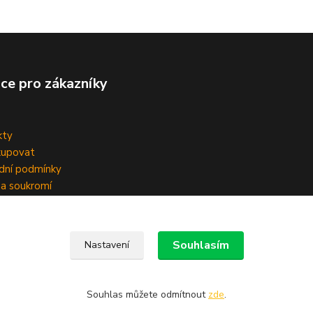
ce pro zákazníky
kty
kupovat
dní podmínky
a soukromí
Souhlasím
Nastavení
Souhlas můžete odmítnout
zde
.