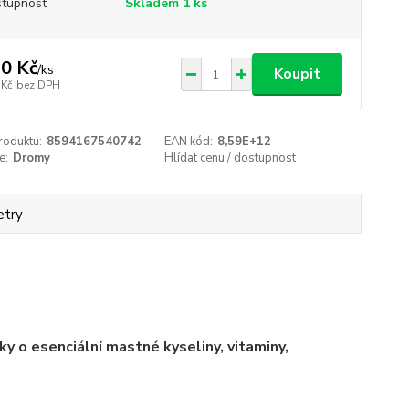
tupnost
Skladem 1 ks
0 Kč
/
ks
Koupit
 Kč
bez DPH
roduktu:
8594167540742
EAN kód:
8,59E+12
e:
Dromy
Hlídat cenu / dostupnost
etry
y o esenciální mastné kyseliny, vitaminy,