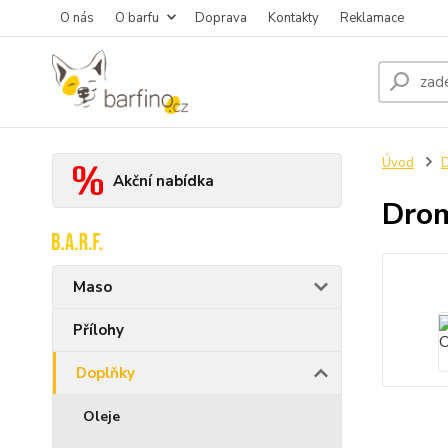
O nás
O barfu
Doprava
Kontakty
Reklamace
Úvod
Akční nabídka
Drom
Maso
Přílohy
Doplňky
Oleje