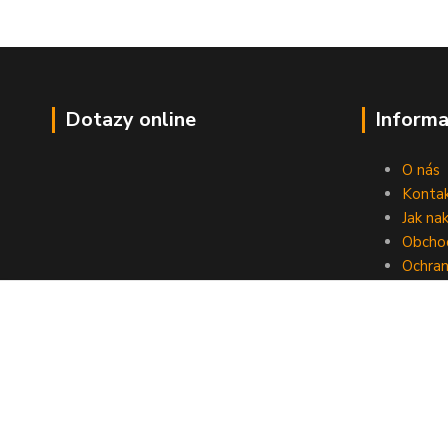
Dotazy online
Informa
O nás
Konta
Jak na
Obcho
Ochran