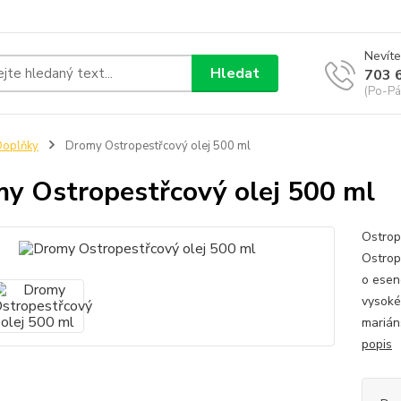
Nevíte
Hledat
703 
(Po-Pá
Doplňky
Dromy Ostropestřcový olej 500 ml
y Ostropestřcový olej 500 ml
Ostrop
Ostrop
o esen
vysoké
marián
popis