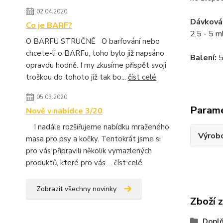
02.04.2020
Dávkován
Co je BARF?
2,5 - 5 m
O BARFU STRUČNĚ O barfování nebo
chcete-li o BARFu, toho bylo již napsáno
Balení:
5
opravdu hodně. I my zkusíme přispět svoji
troškou do tohoto již tak bo...
číst celé
05.03.2020
Param
Nově v nabídce 3/20
I nadále rozšiřujeme nabídku mraženého
Výrob
masa pro psy a kočky. Tentokrát jsme si
pro vás připravili několik vymazlených
produktů, které pro vás ...
číst celé
Zobrazit všechny novinky
Zboží 
Dopl