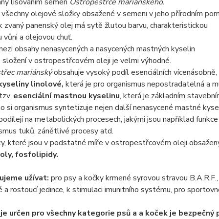
kaný lisováním semen
Ostropestřce mariánského.
všechny olejové složky obsažené v semeni v jeho přírodním pom
 zvaný panenský olej má sytě žlutou barvu, charakteristickou
u vůni a olejovou chuť.
ezi obsahy nenasycených a nasycených mastných kyselin
 složení v ostropestřcovém oleji je velmi výhodné.
třec mariánský
obsahuje vysoký podíl esenciálních vícenásobně,
kyseliny linolové,
která je pro organismus nepostradatelná a mu
tzv.
esenciální mastnou kyselinu
, která je základním stavebn
o si organismus syntetizuje nejen další nenasycené mastné kyseli
podílejí na metabolických procesech, jakými jsou například funkc
mus tuků, zánětlivé procesy atd.
ky, které jsou v podstatné míře v ostropestřcovém oleji obsažen
oly, fosfolipidy.
ujeme užívat:
pro psy a kočky krmené syrovou stravou B.A.R.F.,
 a rostoucí jedince, k stimulaci imunitního systému, pro sportov
je určen pro všechny kategorie psů a a koček je bezpečný pro