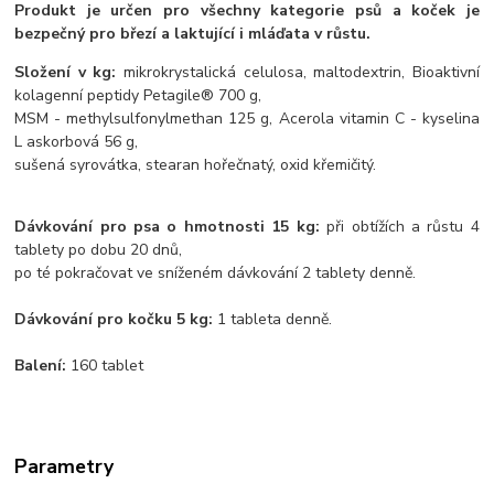
Produkt je určen pro všechny kategorie psů a koček je
bezpečný pro březí a laktující i mláďata v růstu.
Složení v kg:
mikrokrystalická celulosa, maltodextrin, Bioaktivní
kolagenní peptidy Petagile® 700 g,
MSM - methylsulfonylmethan 125 g, Acerola vitamin C - kyselina
L askorbová 56 g,
sušená syrovátka, stearan hořečnatý, oxid křemičitý.
Dávkování pro psa o hmotnosti 15 kg:
při obtížích a růstu 4
tablety po dobu 20 dnů,
po té pokračovat ve sníženém dávkování 2 tablety denně.
Dávkování pro kočku 5 kg:
1 tableta denně.
Balení:
160 tablet
Parametry