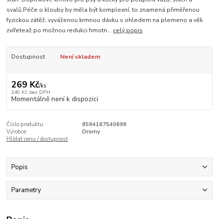
svalů.Péče o klouby by měla být komplexní, to znamená přiměřenou
fyzickou zátěž, vyváženou krmnou dávku s ohledem na plemeno a věk
zvířeteaž po možnou redukci hmotn...
celý popis
Dostupnost
Není skladem
269 Kč
/
ks
240 Kč
bez DPH
Momentálně není k dispozici
Číslo produktu:
8594167540698
Výrobce:
Dromy
Hlídat cenu / dostupnost
Popis
Parametry