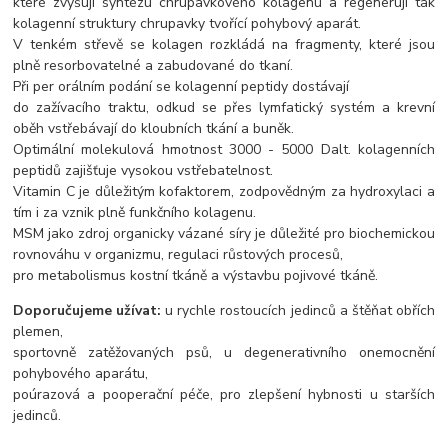
které zvyšují syntézu chrupavkového kolagenu a regenerují tak
kolagenní struktury chrupavky tvořící pohybový aparát.
V tenkém střevě se kolagen rozkládá na fragmenty, které jsou
plně resorbovatelné a zabudované do tkaní.
Při per orálním podání se kolagenní peptidy dostávají
do zažívacího traktu, odkud se přes lymfatický systém a krevní
oběh vstřebávají do kloubních tkání a buněk.
Optimální molekulová hmotnost 3000 - 5000 Dalt. kolagenních
peptidů zajišťuje vysokou vstřebatelnost.
Vitamin C je důležitým kofaktorem, zodpovědným za hydroxylaci a
tím i za vznik plně funkčního kolagenu.
MSM jako zdroj organicky vázané síry je důležité pro biochemickou
rovnováhu v organizmu, regulaci růstových procesů,
pro metabolismus kostní tkáně a výstavbu pojivové tkáně.
Doporučujeme užívat:
u rychle rostoucích jedinců a štěňat obřích
plemen,
sportovně zatěžovaných psů, u degenerativního onemocnění
pohybového aparátu,
poúrazová a pooperační péče, pro zlepšení hybnosti u starších
jedinců.