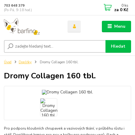
0
ks
703 648 379
za
0 Kč
(Po-Pá, 9-18 hod.)
Menu
Hledat
Úvod
Doplňky
Dromy Collagen 160 tbl.
Dromy Collagen 160 tbl.
Pro podporu kloubních chrupavek a vazivových tkání, v průběhu růstu i
stáří. Doplňkové krmivo pro psy a kočky pro podporu vazů, šlach a