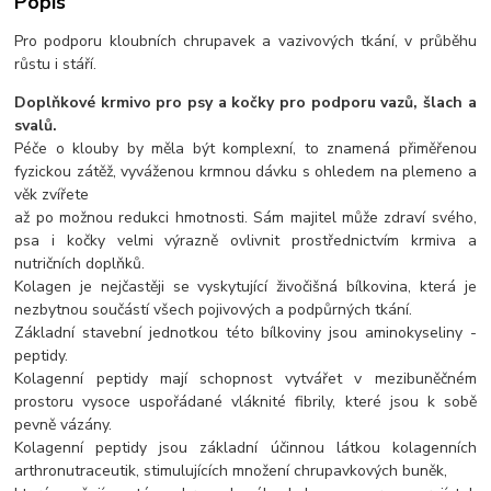
Popis
Pro podporu kloubních chrupavek a vazivových tkání, v průběhu
růstu i stáří.
Doplňkové krmivo pro psy a kočky pro podporu vazů, šlach a
svalů.
Péče o klouby by měla být komplexní, to znamená přiměřenou
fyzickou zátěž, vyváženou krmnou dávku s ohledem na plemeno a
věk zvířete
až po možnou redukci hmotnosti. Sám majitel může zdraví svého,
psa i kočky velmi výrazně ovlivnit prostřednictvím krmiva a
nutričních doplňků.
Kolagen je nejčastěji se vyskytující živočišná bílkovina, která je
nezbytnou součástí všech pojivových a podpůrných tkání.
Základní stavební jednotkou této bílkoviny jsou aminokyseliny -
peptidy.
Kolagenní peptidy mají schopnost vytvářet v mezibuněčném
prostoru vysoce uspořádané vláknité fibrily, které jsou k sobě
pevně vázány.
Kolagenní peptidy jsou základní účinnou látkou kolagenních
arthronutraceutik, stimulujících množení chrupavkových buněk,