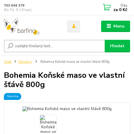
0
ks
703 648 379
za
0 Kč
(Po-Pá, 9-18 hod.)
Menu
Hledat
Úvod
Konzervy
Bohemia Koňské maso ve vlastní šťávě 800g
Bohemia Koňské maso ve vlastní
šťávě 800g
Novinka