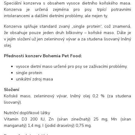
Speciální konzerva s obsahem vysoce dietního koňského masa.
Konzerva je určená zejména pro psy, trpící potravními
intolerancemi a dalšími dietními problémy, ale nejen ty.
Konzerva splňuje standard zvaný „single protein“, což znamená,
že obsahuje pouze jeden druh bílkoviny – koňské maso. Dále je
v jejím složení už jen zeleninový vývar a za studena lisovaný lněný
olej.
Přednosti konzerv Bohemia Pet Food:
vysoce dietní maso určené pro psy se zažívacími problémy.
single protein
unikátní zdroj masa
Složení
Koňské maso, zeleninový vývar, lněný olej 0,2 % (za studena
lisovaný).
Nutriční doplňkové látky
Vitamin D3 200 IU, Zn (síran zinečnatý) 25 mg, Mn (síran
manganatý) 1,4 mg, I (jodid draselný) 0,75 mg.