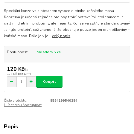
Speciální konzerva s obsahem vysoce dietního koňského masa.
Konzerva je určená zejména pro psy, trpící potravními intolerancemi a
dalšími dietními problémy, ale nejen ty. Konzerva splňuje standard zvaný
„single protein“, což znamená, že obsahuje pouze jeden druh bílkoviny –
koňské maso. Dále je v je...
celý popis
Dostupnost
Skladem 5 ks
120 Kč
/
ks
107 Kč
bez DPH
Koupit
Číslo produktu:
8594199540284
Hlídat cenu / dostupnost
Popis