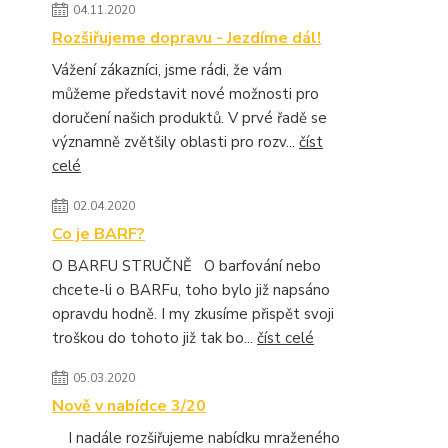
04.11.2020
Rozšiřujeme dopravu - Jezdíme dál!
Vážení zákazníci, jsme rádi, že vám
můžeme představit nové možnosti pro
doručení našich produktů. V prvé řadě se
významně zvětšily oblasti pro rozv...
číst
celé
02.04.2020
Co je BARF?
O BARFU STRUČNĚ O barfování nebo
chcete-li o BARFu, toho bylo již napsáno
opravdu hodně. I my zkusíme přispět svoji
troškou do tohoto již tak bo...
číst celé
05.03.2020
Nově v nabídce 3/20
I nadále rozšiřujeme nabídku mraženého