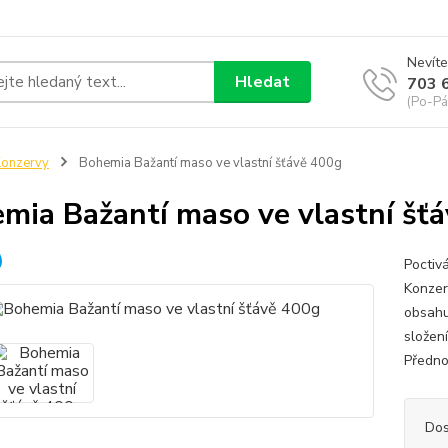
Nevíte
Hledat
703 
(Po-Pá
onzervy
Bohemia Bažantí maso ve vlastní šťávě 400g
mia Bažantí maso ve vlastní šť
Poctiv
Konzer
obsahuj
složení
Předno
Dos