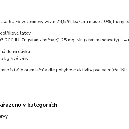
aso 50 %, zeleninový vývar 28,8 %, bažantí maso 20%, lněný ole
doplňkové látky
3 200 IU, Zn (síran zinečnatý) 25 mg, Mn (síran manganatý) 1,4 m
ná denní dávka
5 kg živé váhy.
nožství je orientační a dle pohybové aktivity psa se může lišit.
zařazeno v kategoriích
ervy