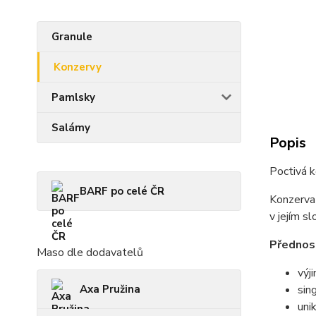
Granule
Konzervy
Pamlsky
Salámy
Popis
Poctivá 
BARF po celé ČR
Konzerva 
v jejím s
Přednos
Maso dle dodavatelů
výj
Axa Pružina
sin
uni