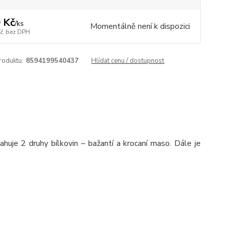
 Kč
/
ks
Momentálně není k dispozici
Kč
bez DPH
roduktu:
8594199540437
Hlídat cenu / dostupnost
huje 2 druhy bílkovin – bažantí a krocaní maso. Dále je