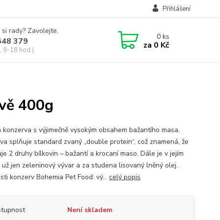
Přihlášení
 si rady? Zavolejte.
0
ks
648 379
za
0 Kč
, 9-18 hod.)
ávě 400g
á konzerva s výjimečně vysokým obsahem bažantího masa.
va splňuje standard zvaný „double protein“, což znamená, že
e 2 druhy bílkovin – bažantí a krocaní maso. Dále je v jejím
 už jen zeleninový vývar a za studena lisovaný lněný olej.
sti konzerv Bohemia Pet Food: vý...
celý popis
tupnost
Není skladem