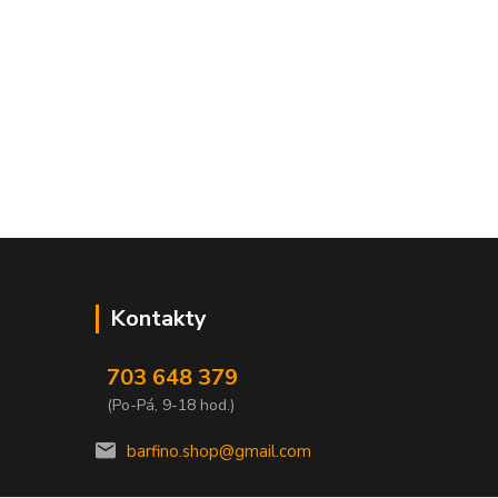
Kontakty
703 648 379
(Po-Pá, 9-18 hod.)
barfino.shop@gmail.com