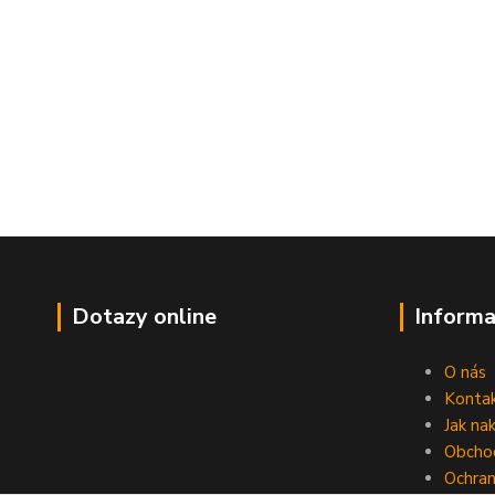
Dotazy online
Informa
O nás
Konta
Jak na
Obcho
Ochran