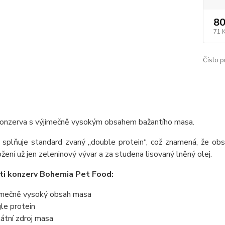
80
71 
Číslo p
konzerva s výjimečně vysokým obsahem bažantího masa.
splňuje standard zvaný „double protein“, což znamená, že obsa
ložení už jen zeleninový vývar a za studena lisovaný lněný olej.
ti konzerv Bohemia Pet Food:
imečně vysoký obsah masa
gle protein
kátní zdroj masa