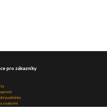
ce pro zákazníky
kty
kupovat
dní podmínky
a soukromí