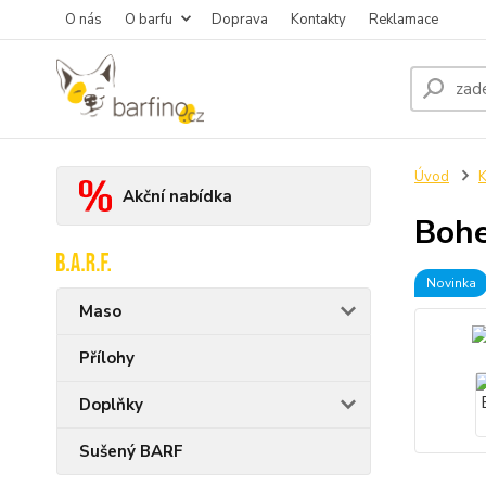
O nás
O barfu
Doprava
Kontakty
Reklamace
Úvod
K
Akční nabídka
Bohe
Novinka
Maso
Přílohy
Doplňky
Sušený BARF