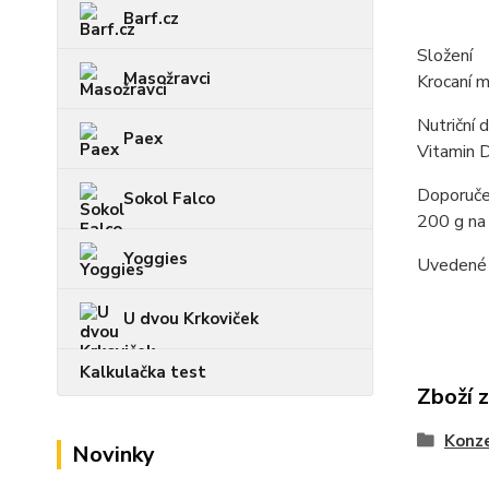
Barf.cz
Složení
Masožravci
Krocaní m
Nutriční 
Paex
Vitamin D
Doporuče
Sokol Falco
200 g na 
Yoggies
Uvedené m
U dvou Krkoviček
Kalkulačka test
Zboží 
Konz
Novinky