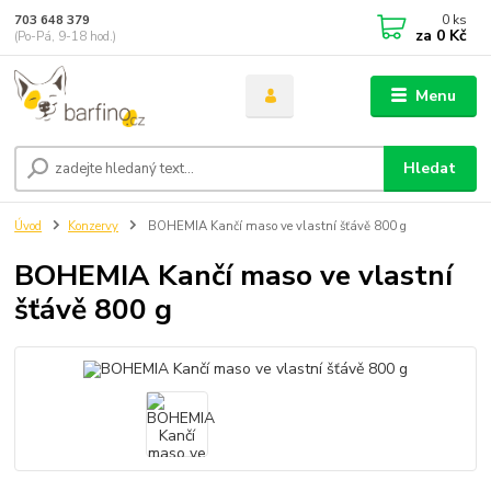
0
ks
703 648 379
za
0 Kč
(Po-Pá, 9-18 hod.)
Menu
Hledat
Úvod
Konzervy
BOHEMIA Kančí maso ve vlastní šťávě 800 g
BOHEMIA Kančí maso ve vlastní
šťávě 800 g