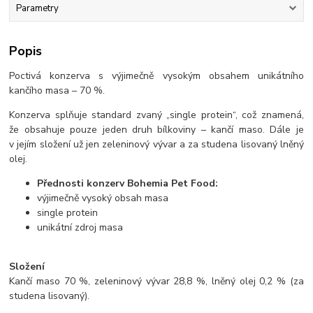
Parametry
Popis
Poctivá konzerva s výjimečně vysokým obsahem unikátního
kančího masa – 70 %.
Konzerva splňuje standard zvaný „single protein“, což znamená,
že obsahuje pouze jeden druh bílkoviny – kančí maso. Dále je
v jejím složení už jen zeleninový vývar a za studena lisovaný lněný
olej.
Přednosti konzerv Bohemia Pet Food:
výjimečně vysoký obsah masa
single protein
unikátní zdroj masa
Složení
Kančí maso 70 %, zeleninový vývar 28,8 %, lněný olej 0,2 % (za
studena lisovaný).