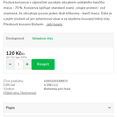
Poctivá konzerva s výjimečně vysokým obsahem unikátního kančího
masa – 70 %. Konzerva splňuje standard zvaný „single protein“, což
znamená, že obsahuje pouze jeden druh bílkoviny – kančí maso. Dále je
v jejím složení už jen zeleninový vývar a za studena lisovaný lněný olej.
Přednosti konzerv Bohemi...
celý popis
Dostupnost
Skladem 4 ks
120 Kč
/
ks
107 Kč
bez DPH
Koupit
Číslo produktu:
4250231538872
EAN kód:
4,25E+12
Výrobce:
Bohemia pet food
Hlídat cenu / dostupnost
Popis