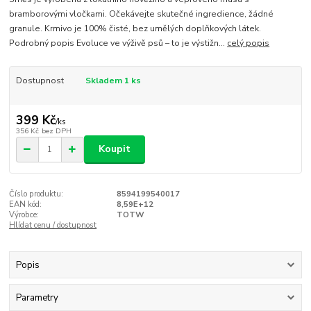
bramborovými vločkami. Očekávejte skutečné ingredience, žádné
granule. Krmivo je 100% čisté, bez umělých doplňkových látek.
Podrobný popis Evoluce ve výživě psů – to je výstižn...
celý popis
Dostupnost
Skladem 1 ks
399 Kč
/
ks
356 Kč
bez DPH
Koupit
Číslo produktu:
8594199540017
EAN kód:
8,59E+12
Výrobce:
TOTW
Hlídat cenu / dostupnost
Popis
Parametry