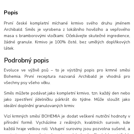
Popis
První české kompletní míchané krmivo svého druhu jménem
Archibald. Směs je vyrobena z lokálního hovězího a vepřového
masa s bramborovými vločkami. Očekávejte skutečné ingredience,
žádné granule. Krmivo je 100% čisté, bez umělých doplňkových
látek.
Podrobný popis
Evoluce ve výživě psů – to je výstižný popis pro krmné směsi
Bohemia. První receptura nazvaná Archibald je vhodná pro
všechny psy všeho věku.
Směs můžete podávat jako kompletní krmivo, tzn. každý den nebo
jako zpestření jídelníčku párkrát do týdne. Může sloužit jako
ideální doplnění granulovaných krmiv.
Vizí krmných směsí BOHEMIA je dodat veškeré nutriční hodnoty v
přírodní formě. Vycházíme z reálných, kvalitních surovin, kde
každá hraje velkou roli. Vstupní suroviny jsou pozvolna sušené, a