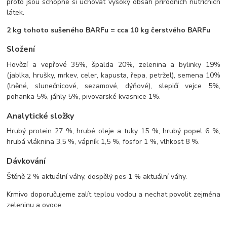
proto jsou schopné si uchovat vysoký obsah přírodních nutričních
látek.
2 kg tohoto sušeného BARFu = cca 10 kg čerstvého BARFu
Složení
Hovězí a vepřové 35%, špalda 20%, zelenina a bylinky 19%
(jablka, hrušky, mrkev, celer, kapusta, řepa, petržel), semena 10%
(lněné, slunečnicové, sezamové, dýňové), slepičí vejce 5%,
pohanka 5%, jáhly 5%, pivovarské kvasnice 1%.
Analytické složky
Hrubý protein 27 %, hrubé oleje a tuky 15 %, hrubý popel 6 %,
hrubá vláknina 3,5 %, vápník 1,5 %, fosfor 1 %, vlhkost 8 %.
Dávkování
Štěně 2 % aktuální váhy, dospělý pes 1 % aktuální váhy.
Krmivo doporučujeme zalít teplou vodou a nechat povolit zejména
zeleninu a ovoce.