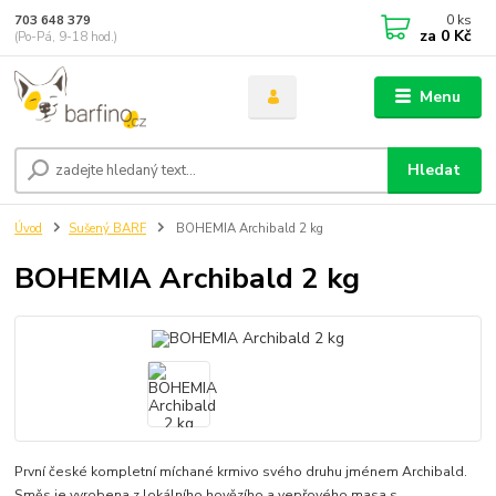
0
ks
703 648 379
za
0 Kč
(Po-Pá, 9-18 hod.)
Menu
Hledat
Úvod
Sušený BARF
BOHEMIA Archibald 2 kg
BOHEMIA Archibald 2 kg
První české kompletní míchané krmivo svého druhu jménem Archibald.
Směs je vyrobena z lokálního hovězího a vepřového masa s