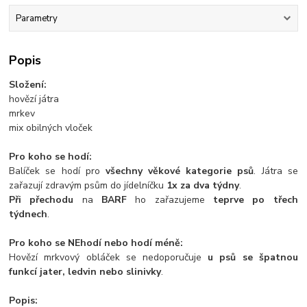
Parametry
Popis
Složení:
hovězí játra
mrkev
mix obilných vloček
Pro koho se hodí:
Balíček se hodí pro
všechny věkové kategorie psů
. Játra se
zařazují zdravým psům do jídelníčku
1x za dva týdny
.
Při přechodu
na
BARF
ho zařazujeme
teprve po třech
týdnech
.
Pro koho se NEhodí nebo hodí méně:
Hovězí mrkvový obláček se nedoporučuje
u psů se špatnou
funkcí jater, ledvin nebo slinivky
.
Popis: