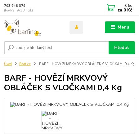
0
ks
703 648 379
za
0 Kč
(Po-Pá, 9-18 hod.)
Menu
Hledat
Úvod
Barf.cz
BARF - HOVĚZÍ MRKVOVÝ OBLÁČEK S VLOČKAMI 0,4 Kg
BARF - HOVĚZÍ MRKVOVÝ
OBLÁČEK S VLOČKAMI 0,4 Kg