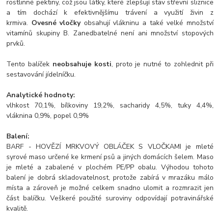
rostlinné pektiny, což jsou látky, které zlepšují stav střevní sliznice
a tím dochází k efektivnějšímu trávení a využití živin z
krmiva.
Ovesné vločky
obsahují vlákninu a také velké množství
vitamínů skupiny B. Zanedbatelné není ani množství stopových
prvků.
Tento balíček
neobsahuje kosti
, proto je nutné to zohlednit při
sestavování jídelníčku.
Analytické hodnoty:
vlhkost 70,1%, bílkoviny 19,2%, sacharidy 4,5%, tuky 4,4%,
vláknina 0,9%, popel 0,9%
Balení:
BARF - HOVĚZÍ MRKVOVÝ OBLÁČEK S VLOČKAMI je mleté
syrové maso určené ke krmení psů a jiných domácích šelem. Maso
je mleté a zabalené v plochém PE/PP obalu. Výhodou tohoto
balení je dobrá skladovatelnost, protože zabírá v mrazáku málo
místa a zároveň je možné celkem snadno ulomit a rozmrazit jen
část balíčku. Veškeré použité suroviny odpovídají potravinářské
kvalitě.