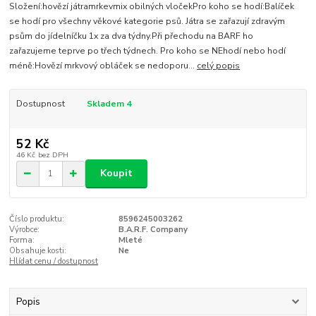
Složení:hovězí játramrkevmix obilných vločekPro koho se hodí:Balíček
se hodí pro všechny věkové kategorie psů. Játra se zařazují zdravým
psům do jídelníčku 1x za dva týdny.Při přechodu na BARF ho
zařazujeme teprve po třech týdnech. Pro koho se NEhodí nebo hodí
méně:Hovězí mrkvový obláček se nedoporu...
celý popis
Dostupnost
Skladem 4
52 Kč
46 Kč
bez DPH
Koupit
Číslo produktu:
8596245003262
Výrobce:
B.A.R.F. Company
Forma:
Mleté
Obsahuje kosti:
Ne
Hlídat cenu / dostupnost
Popis