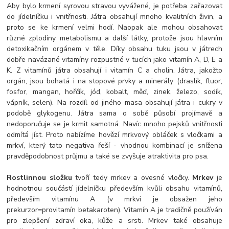
Aby bylo krmení syrovou stravou vyvážené, je potřeba zařazovat
do jídelníčku i vnitřnosti. Játra obsahují mnoho kvalitních živin, a
proto se ke krmení velmi hodí. Naopak ale mohou obsahovat
různé zplodiny metabolismu a další látky, protože jsou hlavním
detoxikačním orgánem v těle. Díky obsahu tuku jsou v játrech
dobře navázané vitamíny rozpustné v tucích jako vitamín A, D, E a
K. Z vitamínů játra obsahují i vitamín C a cholin. Játra, jakožto
orgán, jsou bohatá i na stopové prvky a minerály (draslík, fluor,
fosfor, mangan, hořčík, jód, kobalt, měď, zinek, železo, sodík,
vápník, selen). Na rozdíl od jiného masa obsahují játra i cukry v
podobě glykogenu. Játra sama o sobě působí projímavě a
nedoporučuje se je krmit samotná. Navíc mnoho pejsků vnitřnosti
odmítá jíst. Proto nabízíme hovězí mrkvový obláček s vločkami a
mrkví, který tato negativa řeší - vhodnou kombinací je snížena
pravděpodobnost průjmu a také se zvyšuje atraktivita pro psa.
Rostlinnou složku
tvoří tedy mrkev a ovesné vločky.
Mrkev
je
hodnotnou součástí jídelníčku především kvůli obsahu vitamínů,
především vitamínu A (v mrkvi je obsažen jeho
prekurzor=provitamín betakaroten). Vitamín A je tradičně používán
pro zlepšení zdraví oka, kůže a srsti. Mrkev také obsahuje